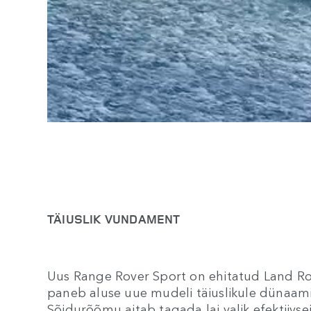
TÄIUSLIK VUNDAMENT
Uus Range Rover Sport on ehitatud Land Rov
paneb aluse uue mudeli täiuslikule dünaamik
Sõidurõõmu aitab tagada lai valik efektiivse