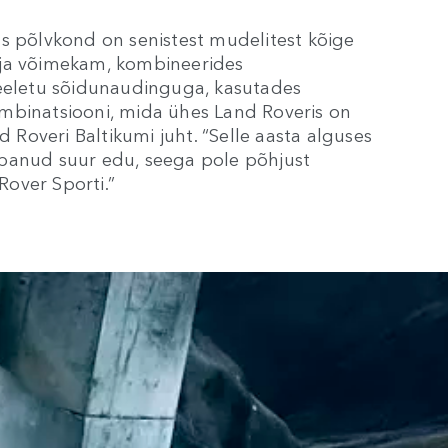
as põlvkond on senistest mudelitest kõige
 ja võimekam, kombineerides
meeletu sõidunaudinguga, kasutades
mbinatsiooni, mida ühes Land Roveris on
d Roveri Baltikumi juht. “Selle aasta alguses
abanud suur edu, seega pole põhjust
over Sporti.”