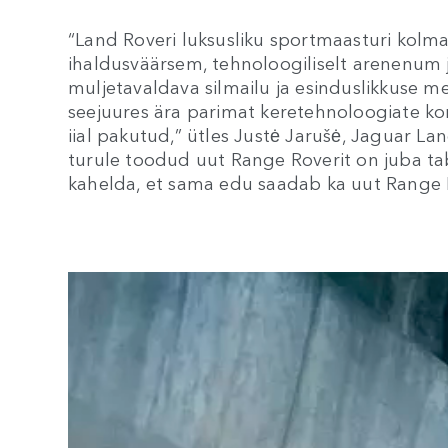
“Land Roveri luksusliku sportmaasturi kolm
ihaldusväärsem, tehnoloogiliselt arenenum
muljetavaldava silmailu ja esinduslikkuse 
seejuures ära parimat keretehnoloogiate ko
iial pakutud,” ütles Justė Jarušė, Jaguar Lan
turule toodud uut Range Roverit on juba t
kahelda, et sama edu saadab ka uut Range R