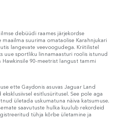
ilmse debüüdi raames järjekordse
üle maailma suurima omataolise Karahnjukari
utis langevate veevoogudega. Kriitilistel
uue sportliku linnamaasturi roolis istunud
a Hawkinsile 90-meetrist langust tammi
kuse ette Gaydonis asuvas Jaguar Land
ksklusiivsel esitlusüritusel. See pole aga
utnud ületada uskumatuna näiva katsumuse.
semate saavutuste hulka kuulub rekordeid
istreeritud tühja kõrbe ületamine ja