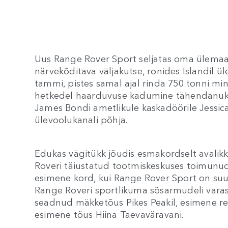
Uus Range Rover Sport seljatas oma ülemaa
närvekõditava väljakutse, ronides Islandil 
tammi, pistes samal ajal rinda 750 tonni min
hetkedel haarduvuse kadumine tähendanuks 
James Bondi ametlikule kaskadöörile Jessic
ülevoolukanali põhja.
Edukas vägitükk jõudis esmakordselt avalik
Roveri täiustatud tootmiskeskuses toimunud e
esimene kord, kui Range Rover Sport on su
Range Roveri sportlikuma sõsarmudeli vara
seadnud mäkketõus Pikes Peakil, esimene reg
esimene tõus Hiina Taevaväravani.