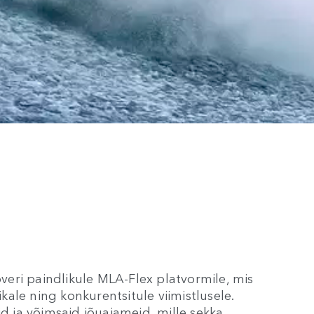
eri paindlikule MLA-Flex platvormile, mis
ale ning konkurentsitule viimistlusele.
id ja võimsaid jõuajameid, mille sekka