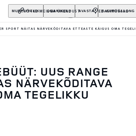
VÕTKE MEIEGA ÜHENDUST
EDASIMÜÜJAD
MUDELIVALIK
OMANIKELE
AVASTA
E-AUTOSALONG
ER SPORT NÄITAS NÄRVEKÕDITAVA ETTEASTE KÄIGUS OMA TEGEL
EBÜÜT: UUS RANGE
AS NÄRVEKÕDITAVA
OMA TEGELIKKU