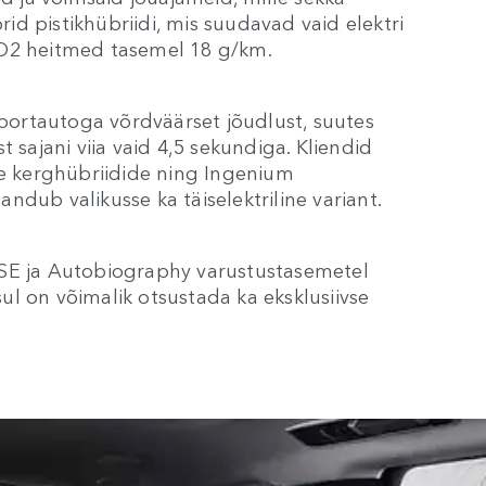
brid pistikhübriidi, mis suudavad vaid elektri
CO2 heitmed tasemel 18 g/km.
ortautoga võrdväärset jõudlust, suutes
 sajani viia vaid 4,5 sekundiga. Kliendid
ke kerghübriidide ning Ingenium
sandub valikusse ka täiselektriline variant.
HSE ja Autobiography varustustasemetel
l on võimalik otsustada ka eksklusiivse