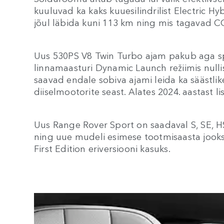
kuuluvad ka kaks kuuesilindrilist Electric Hy
jõul läbida kuni 113 km ning mis tagavad 
Uus 530PS V8 Twin Turbo ajam pakub aga sp
linnamaasturi Dynamic Launch režiimis nullist
saavad endale sobiva ajami leida ka säästli
diiselmootorite seast. Alates 2024. aastast li
Uus Range Rover Sport on saadaval S, SE, 
ning uue mudeli esimese tootmisaasta jooksu
First Edition eriversiooni kasuks.