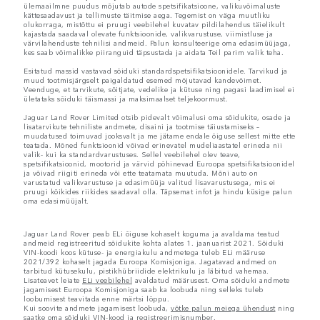
ülemaailmne puudus mõjutab autode spetsifikatsioone, valikuvõimaluste
kättesaadavust ja tellimuste täitmise aega. Tegemist on väga muutliku
olukorraga, mistõttu ei pruugi veebilehel kuvatav pildilahendus täielikult
kajastada saadaval olevate funktsioonide, valikvarustuse, viimistluse ja
värvilahenduste tehnilisi andmeid. Palun konsulteerige oma edasimüüjaga,
kes saab võimalikke piiranguid täpsustada ja aidata Teil parim valik teha.
Esitatud massid vastavad sõiduki standardspetsifikatsioonidele. Tarvikud ja
muud tootmisjärgselt paigaldatud esemed mõjutavad kandevõimet.
Veenduge, et tarvikute, sõitjate, vedelike ja kütuse ning pagasi laadimisel ei
ületataks sõiduki täismassi ja maksimaalset teljekoormust.
Jaguar Land Rover Limited otsib pidevalt võimalusi oma sõidukite, osade ja
lisatarvikute tehniliste andmete, disaini ja tootmise täiustamiseks –
muudatused toimuvad jooksvalt ja me jätame endale õiguse sellest mitte ette
teatada. Mõned funktsioonid võivad erinevatel mudeliaastatel erineda nii
valik- kui ka standardvarustuses. Sellel veebilehel olev teave,
spetsifikatsioonid, mootorid ja värvid põhinevad Euroopa spetsifikatsioonidel
ja võivad riigiti erineda või ette teatamata muutuda. Mõni auto on
varustatud valikvarustuse ja edasimüüja valitud lisavarustusega, mis ei
pruugi kõikides riikides saadaval olla. Täpsemat infot ja hindu küsige palun
oma edasimüüjalt.
Jaguar Land Rover peab ELi õiguse kohaselt koguma ja avaldama teatud
andmeid registreeritud sõidukite kohta alates 1. jaanuarist 2021. Sõiduki
VIN-koodi koos kütuse- ja energiakulu andmetega tuleb ELi määruse
2021/392 kohaselt jagada Euroopa Komisjoniga. Jagatavad andmed on
tarbitud kütusekulu, pistikhübriidide elektrikulu ja läbitud vahemaa.
Lisateavet leiate
ELi veebilehel
avaldatud määrusest. Oma sõiduki andmete
jagamisest Euroopa Komisjoniga saab ka loobuda ning selleks tuleb
loobumisest teavitada enne märtsi lõppu.
Kui soovite andmete jagamisest loobuda,
võtke palun meiega ühendust
ning
saatke oma sõiduki VIN-kood ja registreerimisnumber.