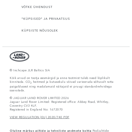
VÕTKE ÜHENDUST
"KÜPSISED" JA PRIVAATSUS
KÜPSISTE NÕUSOLEK
© Inchcape JLR Baltics SIA
Kõik arvud on tootja eesmärgid ja enne tootmist tuleb need lõplikult
kinnitada. CO
heitmed ja kutusekulu võivad varieeruda sõltuvalt ratta
2
paigaldusest ning madalamaid näitajaid ei pruugi standardrehvidega
saavutada.
© JAGUAR LAND ROVER LIMITED 2026
Jaguar Land Rover Limited: Registered office: Abbey Road, Whitley,
Coventry CV3 4LF.
Registered in England No: 1672070
VIEW REGULATION (EU) 2020/740 PDF
Oluline märkus piltide ja tehniliste andmete kohta
Pooljuhtide