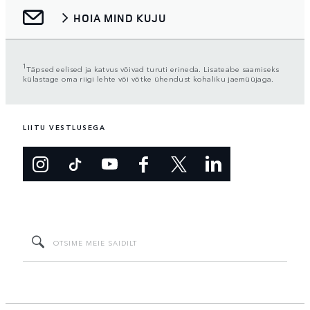
HOIA MIND KUJU
1
Täpsed eelised ja katvus võivad turuti erineda. Lisateabe saamiseks
külastage oma riigi lehte või võtke ühendust kohaliku jaemüüjaga.
LIITU VESTLUSEGA