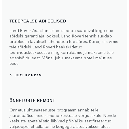
TEEEPEALSE ABI EELISED
Land Rover Assistance'i eelised on saadaval kogu uue
sõiduki garantiiaja jooksul. Land Roveri tehnik suudab
probleemi tavaliselt lahendada tee ääres. Kui ei, siis viime
teie sõiduki Land Roveri heakskiidetud
teeninduskeskusesse ning korraldame ja maksame teie
edasisõidu eest. Mõnel juhul maksame hotellimajutuse
eest.
UURI ROHKEM
ÕNNETUSTE REMONT
Õnnetusjuhtumiteenuste programm annab teile
juurdepääsu meie remondikeskuste võrgustikule. Nende
keskuste spetsialistid läbivad põhjaliku sertifitseeritud
väljaõppe, et tulla toime kõigega alates väiksematest