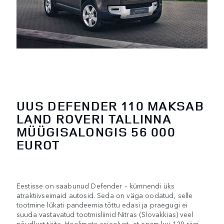
UUS DEFENDER 110 MAKSAB
LAND ROVERI TALLINNA
MÜÜGISALONGIS 56 000
EUROT
Eestisse on saabunud Defender – kümnendi üks
atraktiivseimaid autosid. Seda on väga oodatud, selle
tootmine lükati pandeemia tõttu edasi ja praegugi ei
suuda vastavatud tootmisliinid Nitras (Slovakkias) veel
nõudlust täita. Hoolimata asjaolust, et enam kui 120 riigi