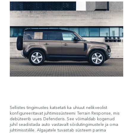
Sellistes tingimustes katsetati ka uhiuut nelikveolist
konfigureeritavat juhtimissüsteemi Terrain Response, mis
debüteerib uues Defenderis. See võimaldab kogenud
juhil seadistada auto vastavalt sõidutingimustele ja oma
juhtimisstiilile. Algajatele tuvastab süsteem parima