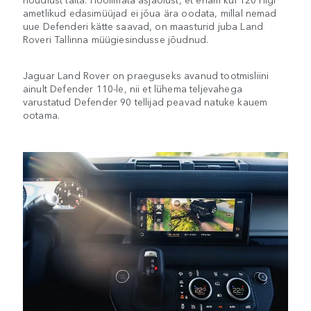
ametlikud edasimüüjad ei jõua ära oodata, millal nemad
uue Defenderi kätte saavad, on maasturid juba Land
Roveri Tallinna müügiesindusse jõudnud.
Jaguar Land Rover on praeguseks avanud tootmisliini
ainult Defender 110-le, nii et lühema teljevahega
varustatud Defender 90 tellijad peavad natuke kauem
ootama.