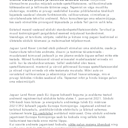
ülemaailmne puudus mõjutab autode spetsifikatsioone, valikuvõimaluste
kättesaadavust ja tellimuste täitmise aega. Tegemist on väga muutliku
olukorraga, mistõttu ei pruugi veebilehel kuvatav pildilahendus täielikult
kajastada saadaval olevate funktsioonide, valikvarustuse, viimistluse ja
värvilahenduste tehnilisi andmeid. Palun konsulteerige oma edasimüüjaga,
kes saab võimalikke piiranguid täpsustada ja aidata Teil parim valik teha.
Esitatud massid vastavad sõiduki standardspetsifikatsioonidele. Tarvikud ja
muud tootmisjärgselt paigaldatud esemed mõjutavad kandevõimet.
Veenduge, et tarvikute, sõitjate, vedelike ja kütuse ning pagasi laadimisel ei
ületataks sõiduki täismassi ja maksimaalset teljekoormust.
Jaguar Land Rover Limited otsib pidevalt võimalusi oma sõidukite, osade ja
lisatarvikute tehniliste andmete, disaini ja tootmise täiustamiseks –
muudatused toimuvad jooksvalt ja me jätame endale õiguse sellest mitte ette
teatada. Mõned funktsioonid võivad erinevatel mudeliaastatel erineda nii
valik- kui ka standardvarustuses. Sellel veebilehel olev teave,
spetsifikatsioonid, mootorid ja värvid põhinevad Euroopa spetsifikatsioonidel
ja võivad riigiti erineda või ette teatamata muutuda. Mõni auto on
varustatud valikvarustuse ja edasimüüja valitud lisavarustusega, mis ei
pruugi kõikides riikides saadaval olla. Täpsemat infot ja hindu küsige palun
oma edasimüüjalt.
Jaguar Land Rover peab ELi õiguse kohaselt koguma ja avaldama teatud
andmeid registreeritud sõidukite kohta alates 1. jaanuarist 2021. Sõiduki
VIN-koodi koos kütuse- ja energiakulu andmetega tuleb ELi määruse
2021/392 kohaselt jagada Euroopa Komisjoniga. Jagatavad andmed on
tarbitud kütusekulu, pistikhübriidide elektrikulu ja läbitud vahemaa.
Lisateavet leiate
ELi veebilehel
avaldatud määrusest. Oma sõiduki andmete
jagamisest Euroopa Komisjoniga saab ka loobuda ning selleks tuleb
loobumisest teavitada enne märtsi lõppu.
Kui soovite andmete jagamisest loobuda,
võtke palun meiega ühendust
ning