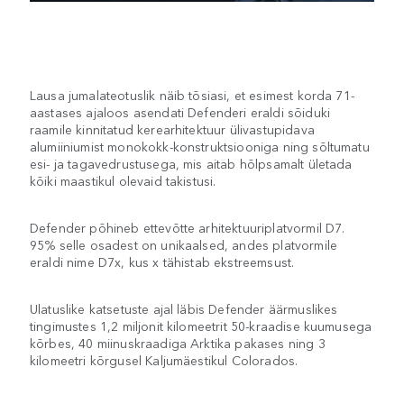
Lausa jumalateotuslik näib tõsiasi, et esimest korda 71-
aastases ajaloos asendati Defenderi eraldi sõiduki
raamile kinnitatud kerearhitektuur ülivastupidava
alumiiniumist monokokk-konstruktsiooniga ning sõltumatu
esi- ja tagavedrustusega, mis aitab hõlpsamalt ületada
kõiki maastikul olevaid takistusi.
Defender põhineb ettevõtte arhitektuuriplatvormil D7.
95% selle osadest on unikaalsed, andes platvormile
eraldi nime D7x, kus x tähistab ekstreemsust.
Ulatuslike katsetuste ajal läbis Defender äärmuslikes
tingimustes 1,2 miljonit kilomeetrit 50-kraadise kuumusega
kõrbes, 40 miinuskraadiga Arktika pakases ning 3
kilomeetri kõrgusel Kaljumäestikul Colorados.