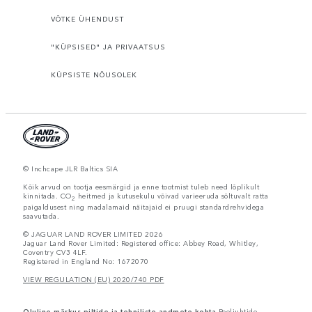
VÕTKE ÜHENDUST
"KÜPSISED" JA PRIVAATSUS
KÜPSISTE NÕUSOLEK
© Inchcape JLR Baltics SIA
Kõik arvud on tootja eesmärgid ja enne tootmist tuleb need lõplikult
kinnitada. CO
heitmed ja kutusekulu võivad varieeruda sõltuvalt ratta
2
paigaldusest ning madalamaid näitajaid ei pruugi standardrehvidega
saavutada.
© JAGUAR LAND ROVER LIMITED 2026
Jaguar Land Rover Limited: Registered office: Abbey Road, Whitley,
Coventry CV3 4LF.
Registered in England No: 1672070
VIEW REGULATION (EU) 2020/740 PDF
Oluline märkus piltide ja tehniliste andmete kohta
Pooljuhtide