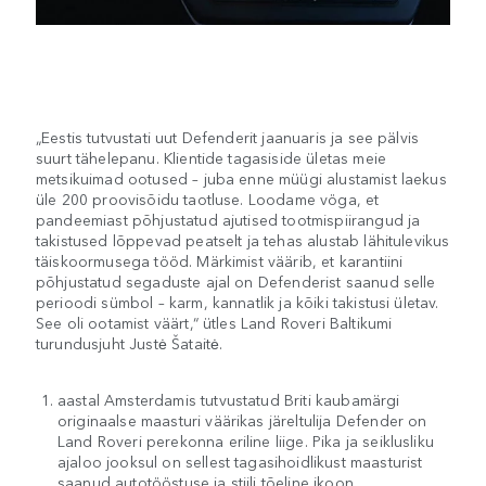
„Eestis tutvustati uut Defenderit jaanuaris ja see pälvis
suurt tähelepanu. Klientide tagasiside ületas meie
metsikuimad ootused – juba enne müügi alustamist laekus
üle 200 proovisõidu taotluse. Loodame vöga, et
pandeemiast põhjustatud ajutised tootmispiirangud ja
takistused lõppevad peatselt ja tehas alustab lähitulevikus
täiskoormusega tööd. Märkimist väärib, et karantiini
põhjustatud segaduste ajal on Defenderist saanud selle
perioodi sümbol – karm, kannatlik ja kõiki takistusi ületav.
See oli ootamist väärt,“ ütles Land Roveri Baltikumi
turundusjuht Justė Šataitė.
aastal Amsterdamis tutvustatud Briti kaubamärgi
originaalse maasturi väärikas järeltulija Defender on
Land Roveri perekonna eriline liige. Pika ja seiklusliku
ajaloo jooksul on sellest tagasihoidlikust maasturist
saanud autotööstuse ja stiili tõeline ikoon.