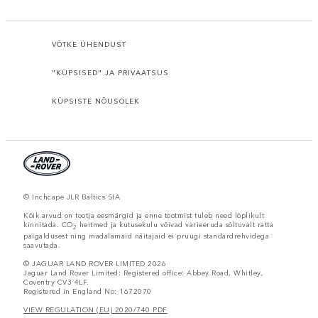
VÕTKE ÜHENDUST
"KÜPSISED" JA PRIVAATSUS
KÜPSISTE NÕUSOLEK
© Inchcape JLR Baltics SIA
Kõik arvud on tootja eesmärgid ja enne tootmist tuleb need lõplikult
kinnitada. CO
heitmed ja kutusekulu võivad varieeruda sõltuvalt ratta
2
paigaldusest ning madalamaid näitajaid ei pruugi standardrehvidega
saavutada.
© JAGUAR LAND ROVER LIMITED 2026
Jaguar Land Rover Limited: Registered office: Abbey Road, Whitley,
Coventry CV3 4LF.
Registered in England No: 1672070
VIEW REGULATION (EU) 2020/740 PDF