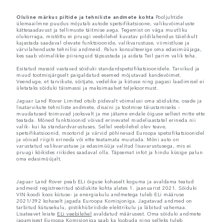
Oluline märkus piltide ja tehniliste andmete kohta
Pooljuhtide
ülemaailmne puudus mõjutab autode spetsifikatsioone, valikuvõimaluste
kättesaadavust ja tellimuste täitmise aega. Tegemist on väga muutliku
olukorraga, mistõttu ei pruugi veebilehel kuvatav pildilahendus täielikult
kajastada saadaval olevate funktsioonide, valikvarustuse, viimistluse ja
värvilahenduste tehnilisi andmeid. Palun konsulteerige oma edasimüüjaga,
kes saab võimalikke piiranguid täpsustada ja aidata Teil parim valik teha.
Esitatud massid vastavad sõiduki standardspetsifikatsioonidele. Tarvikud ja
muud tootmisjärgselt paigaldatud esemed mõjutavad kandevõimet.
Veenduge, et tarvikute, sõitjate, vedelike ja kütuse ning pagasi laadimisel ei
ületataks sõiduki täismassi ja maksimaalset teljekoormust.
Jaguar Land Rover Limited otsib pidevalt võimalusi oma sõidukite, osade ja
lisatarvikute tehniliste andmete, disaini ja tootmise täiustamiseks –
muudatused toimuvad jooksvalt ja me jätame endale õiguse sellest mitte ette
teatada. Mõned funktsioonid võivad erinevatel mudeliaastatel erineda nii
valik- kui ka standardvarustuses. Sellel veebilehel olev teave,
spetsifikatsioonid, mootorid ja värvid põhinevad Euroopa spetsifikatsioonidel
ja võivad riigiti erineda või ette teatamata muutuda. Mõni auto on
varustatud valikvarustuse ja edasimüüja valitud lisavarustusega, mis ei
pruugi kõikides riikides saadaval olla. Täpsemat infot ja hindu küsige palun
oma edasimüüjalt.
Jaguar Land Rover peab ELi õiguse kohaselt koguma ja avaldama teatud
andmeid registreeritud sõidukite kohta alates 1. jaanuarist 2021. Sõiduki
VIN-koodi koos kütuse- ja energiakulu andmetega tuleb ELi määruse
2021/392 kohaselt jagada Euroopa Komisjoniga. Jagatavad andmed on
tarbitud kütusekulu, pistikhübriidide elektrikulu ja läbitud vahemaa.
Lisateavet leiate
ELi veebilehel
avaldatud määrusest. Oma sõiduki andmete
jagamisest Euroopa Komisjoniga saab ka loobuda ning selleks tuleb