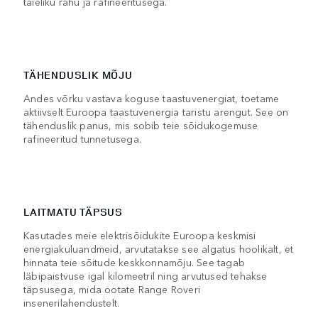
täieliku rahu ja rafineeritusega.
TÄHENDUSLIK MÕJU
Andes võrku vastava koguse taastuvenergiat, toetame
aktiivselt Euroopa taastuvenergia taristu arengut. See on
tähenduslik panus, mis sobib teie sõidukogemuse
rafineeritud tunnetusega.
LAITMATU TÄPSUS
Kasutades meie elektrisõidukite Euroopa keskmisi
energiakuluandmeid, arvutatakse see algatus hoolikalt, et
hinnata teie sõitude keskkonnamõju. See tagab
läbipaistvuse igal kilomeetril ning arvutused tehakse
täpsusega, mida ootate Range Roveri
insenerilahendustelt.