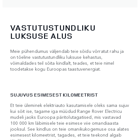
VASTUTUSTUNDLIKU
LUKSUSE ALUS
Meie pühendumus väljendab teie sõidu võrratut rahu ja
on tõeline vastutustundliku luksuse kehastus,
võimaldades teil sõita kindlalt, teades, et teie nimel
toodetakse kogu Euroopas taastuvenergiat.
SUJUVUS ESIMESEST KILOMEETRIST
Et teie üleminek elektriauto kasutamisele oleks sama sujuv
kui sõit ise, tagame iga müüdud Range Rover Electricu
mudeli jaoks Euroopa päritolutagatised, mis vastavad
100 000 km läbimisele teie esimese viie omandiaasta
jooksul. See kindlus on teie omanikukogemuse osa alates
esimesest kilomeetrist, tagades, et teie teekond algab