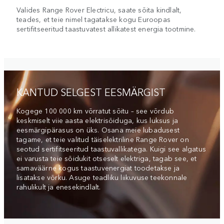
Valides Range Rover Electricu, saate sõita kindlalt,
teades, et teie nimel tagatakse kogu Euroopas
sertifitseeritud taastuvatest allikatest energia tootmine.
KANTUD SELGEST EESMÄRGIST
Kogege 100 000 km võrratut sõitu – see võrdub
keskmiselt viie aasta elektrisõiduga, kus luksus ja
eesmärgipärasus on üks. Osana meie lubadusest
tagame, et teie valitud täiselektriline Range Rover on
seotud sertifitseeritud taastuvallikatega. Kuigi see algatus
ei varusta teie sõidukit otseselt elektriga, tagab see, et
samaväärne kogus taastuvenergiat toodetakse ja
lisatakse võrku. Asuge teadliku liikuvuse teekonnale
rahulikult ja enesekindlalt.