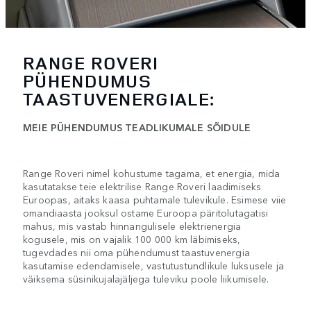
RANGE ROVERI
PÜHENDUMUS
TAASTUVENERGIALE:
MEIE PÜHENDUMUS TEADLIKUMALE SÕIDULE
Range Roveri nimel kohustume tagama, et energia, mida
kasutatakse teie elektrilise Range Roveri laadimiseks
Euroopas, aitaks kaasa puhtamale tulevikule. Esimese viie
omandiaasta jooksul ostame Euroopa päritolutagatisi
mahus, mis vastab hinnangulisele elektrienergia
kogusele, mis on vajalik 100 000 km läbimiseks,
tugevdades nii oma pühendumust taastuvenergia
kasutamise edendamisele, vastutustundlikule luksusele ja
väiksema süsinikujalajäljega tuleviku poole liikumisele.