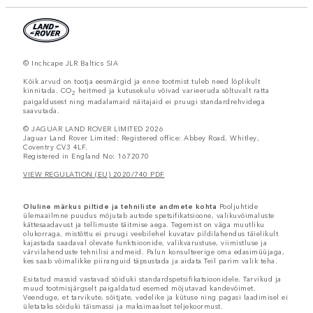
© Inchcape JLR Baltics SIA
Kõik arvud on tootja eesmärgid ja enne tootmist tuleb need lõplikult
kinnitada. CO
heitmed ja kutusekulu võivad varieeruda sõltuvalt ratta
2
paigaldusest ning madalamaid näitajaid ei pruugi standardrehvidega
saavutada.
© JAGUAR LAND ROVER LIMITED 2026
Jaguar Land Rover Limited: Registered office: Abbey Road, Whitley,
Coventry CV3 4LF.
Registered in England No: 1672070
VIEW REGULATION (EU) 2020/740 PDF
Oluline märkus piltide ja tehniliste andmete kohta
Pooljuhtide
ülemaailmne puudus mõjutab autode spetsifikatsioone, valikuvõimaluste
kättesaadavust ja tellimuste täitmise aega. Tegemist on väga muutliku
olukorraga, mistõttu ei pruugi veebilehel kuvatav pildilahendus täielikult
kajastada saadaval olevate funktsioonide, valikvarustuse, viimistluse ja
värvilahenduste tehnilisi andmeid. Palun konsulteerige oma edasimüüjaga,
kes saab võimalikke piiranguid täpsustada ja aidata Teil parim valik teha.
Esitatud massid vastavad sõiduki standardspetsifikatsioonidele. Tarvikud ja
muud tootmisjärgselt paigaldatud esemed mõjutavad kandevõimet.
Veenduge, et tarvikute, sõitjate, vedelike ja kütuse ning pagasi laadimisel ei
ületataks sõiduki täismassi ja maksimaalset teljekoormust.