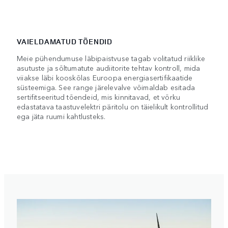
VAIELDAMATUD TÕENDID
Meie pühendumuse läbipaistvuse tagab volitatud riiklike
asutuste ja sõltumatute audiitorite tehtav kontroll, mida
viiakse läbi kooskõlas Euroopa energiasertifikaatide
süsteemiga. See range järelevalve võimaldab esitada
sertifitseeritud tõendeid, mis kinnitavad, et võrku
edastatava taastuvelektri päritolu on täielikult kontrollitud
ega jäta ruumi kahtlusteks.