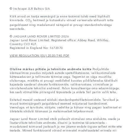
© Inchcape JLR Baltics SIA
Kõik arvud on tootja eesmärgid ja enne tootmist tuleb need lõplikult
kinnitada. CO
heitmed ja kutusekulu võivad varieeruda sõltuvalt ratta
2
paigaldusest ning madalamaid näitajaid ei pruugi standardrehvidega
saavutada.
© JAGUAR LAND ROVER LIMITED 2026
Jaguar Land Rover Limited: Registered office: Abbey Road, Whitley,
Coventry CV3 4LF.
Registered in England No: 1672070
VIEW REGULATION (EU) 2020/740 PDF
Oluline märkus piltide ja tehniliste andmete kohta
Pooljuhtide
ülemaailmne puudus mõjutab autode spetsifikatsioone, valikuvõimaluste
kättesaadavust ja tellimuste täitmise aega. Tegemist on väga muutliku
olukorraga, mistõttu ei pruugi veebilehel kuvatav pildilahendus täielikult
kajastada saadaval olevate funktsioonide, valikvarustuse, viimistluse ja
värvilahenduste tehnilisi andmeid. Palun konsulteerige oma edasimüüjaga,
kes saab võimalikke piiranguid täpsustada ja aidata Teil parim valik teha.
Esitatud massid vastavad sõiduki standardspetsifikatsioonidele. Tarvikud ja
muud tootmisjärgselt paigaldatud esemed mõjutavad kandevõimet.
Veenduge, et tarvikute, sõitjate, vedelike ja kütuse ning pagasi laadimisel ei
ületataks sõiduki täismassi ja maksimaalset teljekoormust.
Jaguar Land Rover Limited otsib pidevalt võimalusi oma sõidukite, osade ja
lisatarvikute tehniliste andmete, disaini ja tootmise täiustamiseks –
muudatused toimuvad jooksvalt ja me jätame endale õiguse sellest mitte ette
teatada. Mõned funktsioonid võivad erinevatel mudeliaastatel erineda nii