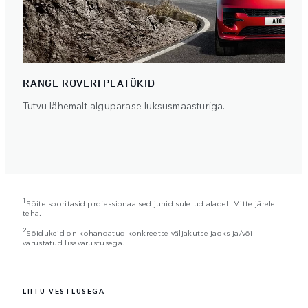
RANGE ROVERI PEATÜKID
Tutvu lähemalt algupärase luksusmaasturiga.
1
Sõite sooritasid professionaalsed juhid suletud aladel. Mitte järele
teha.
2
Sõidukeid on kohandatud konkreetse väljakutse jaoks ja/või
varustatud lisavarustusega.
LIITU VESTLUSEGA