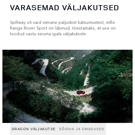
VARASEMAD VÄLJAKUTSED
Spillway oli vaid viimane paljudest katsumustest, mille
Range Rover Sport on läbinud, tõestamaks, et see on
loodud vastu seisma igale väljakutsele.
DRAGON VÄLJAKUTSE
SÕIDUK JA OMADUSED