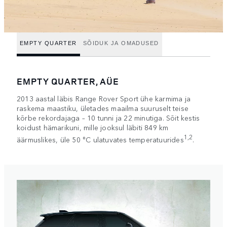
EMPTY QUARTER
SÕIDUK JA OMADUSED
EMPTY QUARTER, AÜE
2013 aastal läbis Range Rover Sport ühe karmima ja
raskema maastiku, ületades maailma suuruselt teise
kõrbe rekordajaga – 10 tunni ja 22 minutiga. Sõit kestis
koidust hämarikuni, mille jooksul läbiti 849 km
1,2
äärmuslikes, üle 50 °C ulatuvates temperatuurides
.