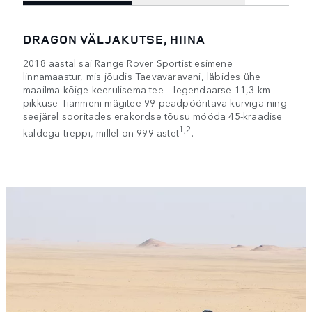
DRAGON VÄLJAKUTSE, HIINA
2018 aastal sai Range Rover Sportist esimene
linnamaastur, mis jõudis Taevaväravani, läbides ühe
maailma kõige keerulisema tee – legendaarse 11,3 km
pikkuse Tianmeni mägitee 99 peadpööritava kurviga ning
seejärel sooritades erakordse tõusu mööda 45-kraadise
1,2
kaldega treppi, millel on 999 astet
.