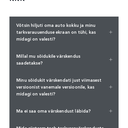
Võtsin hiljuti oma auto kokku ja minu
tarkvarauuenduse ekraan on tühi, kas
midagi on valesti?
Millal mu sõidukile värskendus
saadetakse?
Minu sõidukit värskendati just viimasest
versioonist vanemale versioonile, kas
midagi on valesti?
Ma ei saa oma värskendust läbida?
Mida süsteem teeb tarkvaravärskenduste