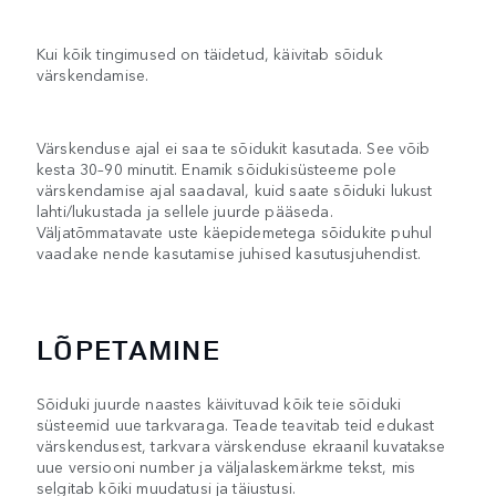
Kui kõik tingimused on täidetud, käivitab sõiduk
värskendamise.
Värskenduse ajal ei saa te sõidukit kasutada. See võib
kesta 30–90 minutit. Enamik sõidukisüsteeme pole
värskendamise ajal saadaval, kuid saate sõiduki lukust
lahti/lukustada ja sellele juurde pääseda.
Väljatõmmatavate uste käepidemetega sõidukite puhul
vaadake nende kasutamise juhised kasutusjuhendist.
LÕPETAMINE
Sõiduki juurde naastes käivituvad kõik teie sõiduki
süsteemid uue tarkvaraga. Teade teavitab teid edukast
värskendusest, tarkvara värskenduse ekraanil kuvatakse
uue versiooni number ja väljalaskemärkme tekst, mis
selgitab kõiki muudatusi ja täiustusi.