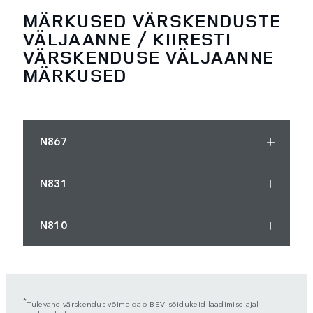
MÄRKUSED VÄRSKENDUSTE
VÄLJAANNE / KIIRESTI
VÄRSKENDUSE VÄLJAANNE
MÄRKUSED
N867
N831
N810
*
Tulevane värskendus võimaldab BEV-sõidukeid laadimise ajal