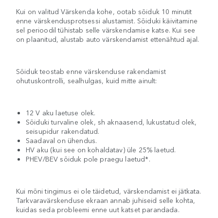
Kui on valitud Värskenda kohe, ootab sõiduk 10 minutit
enne värskendusprotsessi alustamist. Sõiduki käivitamine
sel perioodil tühistab selle värskendamise katse. Kui see
on plaanitud, alustab auto värskendamist ettenähtud ajal.
Sõiduk teostab enne värskenduse rakendamist
ohutuskontrolli, sealhulgas, kuid mitte ainult:
12 V aku laetuse olek.
Sõiduki turvaline olek, sh aknaasend, lukustatud olek,
seisupidur rakendatud.
Saadaval on ühendus.
HV aku (kui see on kohaldatav) üle 25% laetud.
PHEV/BEV sõiduk pole praegu laetud*.
Kui mõni tingimus ei ole täidetud, värskendamist ei jätkata.
Tarkvaravärskenduse ekraan annab juhiseid selle kohta,
kuidas seda probleemi enne uut katset parandada.