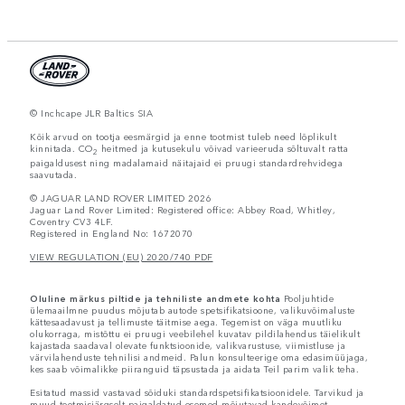
© Inchcape JLR Baltics SIA
Kõik arvud on tootja eesmärgid ja enne tootmist tuleb need lõplikult
kinnitada. CO
heitmed ja kutusekulu võivad varieeruda sõltuvalt ratta
2
paigaldusest ning madalamaid näitajaid ei pruugi standardrehvidega
saavutada.
© JAGUAR LAND ROVER LIMITED 2026
Jaguar Land Rover Limited: Registered office: Abbey Road, Whitley,
Coventry CV3 4LF.
Registered in England No: 1672070
VIEW REGULATION (EU) 2020/740 PDF
Oluline märkus piltide ja tehniliste andmete kohta
Pooljuhtide
ülemaailmne puudus mõjutab autode spetsifikatsioone, valikuvõimaluste
kättesaadavust ja tellimuste täitmise aega. Tegemist on väga muutliku
olukorraga, mistõttu ei pruugi veebilehel kuvatav pildilahendus täielikult
kajastada saadaval olevate funktsioonide, valikvarustuse, viimistluse ja
värvilahenduste tehnilisi andmeid. Palun konsulteerige oma edasimüüjaga,
kes saab võimalikke piiranguid täpsustada ja aidata Teil parim valik teha.
Esitatud massid vastavad sõiduki standardspetsifikatsioonidele. Tarvikud ja
muud tootmisjärgselt paigaldatud esemed mõjutavad kandevõimet.