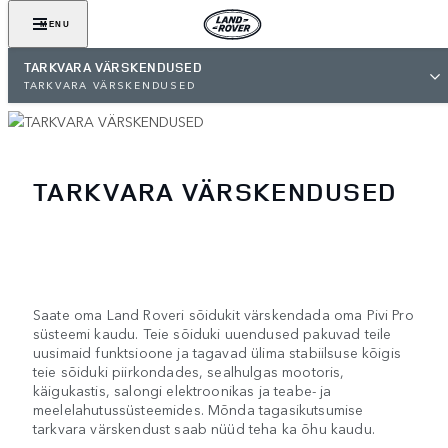
MENU
TARKVARA VÄRSKENDUSED
TARKVARA VÄRSKENDUSED
TARKVARA VÄRSKENDUSED
Saate oma Land Roveri sõidukit värskendada oma Pivi Pro
süsteemi kaudu. Teie sõiduki uuendused pakuvad teile
uusimaid funktsioone ja tagavad ülima stabiilsuse kõigis
teie sõiduki piirkondades, sealhulgas mootoris,
käigukastis, salongi elektroonikas ja teabe- ja
meelelahutussüsteemides. Mõnda tagasikutsumise
tarkvara värskendust saab nüüd teha ka õhu kaudu.