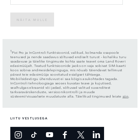
NÄITA MULLE
1
Pivi Pro ja InControli funktsioonid, valikud, kolmanda osapoole
teenused ja nende saadavus sõltuvad endiselt turust – kohaliku turu
saadavuse ja täielike tingimuste kohta saate teavet oma Land Roveri
edasimüüjalt. Teatud funktsioonide jaoks on vaja sobivat SIM-kaarti
koos sobiva andmesidelepinguga, mis nõuab täiendavat tellimust
pärast teie edasimüüja soovitatud esialgset tähtaega.
Mobiilsidevõrgu ühenduvust ei saa kõigis asukohtades tagada.
InControli tehnoloogiaga seoses kuvatav teave ja kujutised,
sealhulgas ekraanid või jadad, sõltuvad valitud suvanditest
tarkvaravärskenduste, versioonikontrolli ja muude
süsteemi/visuaalsete muudatuste alla. Täielikud tingimused leiate
siin
.
LIITU VESTLUSEGA