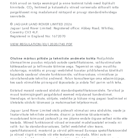
Kõik arvud on tootja eesmärgid ja enne tootmist tuleb need lõplikult
kinnitada. CO
heitmed ja kutusekulu võivad varieeruda sõltuvalt ratta
2
paigaldusest ning madalamaid näitajaid ei pruugi standardrehvidega
saavutada.
© JAGUAR LAND ROVER LIMITED 2026
Jaguar Land Rover Limited: Registered office: Abbey Road, Whitley,
Coventry CV3 4LF.
Registered in England No: 1672070
VIEW REGULATION (EU) 2020/740 PDF
Oluline märkus piltide ja tehniliste andmete kohta
Pooljuhtide
ülemaailmne puudus mõjutab autode spetsifikatsioone, valikuvõimaluste
kättesaadavust ja tellimuste täitmise aega. Tegemist on väga muutliku
olukorraga, mistõttu ei pruugi veebilehel kuvatav pildilahendus täielikult
kajastada saadaval olevate funktsioonide, valikvarustuse, viimistluse ja
värvilahenduste tehnilisi andmeid. Palun konsulteerige oma edasimüüjaga,
kes saab võimalikke piiranguid täpsustada ja aidata Teil parim valik teha.
Esitatud massid vastavad sõiduki standardspetsifikatsioonidele. Tarvikud ja
muud tootmisjärgselt paigaldatud esemed mõjutavad kandevõimet.
Veenduge, et tarvikute, sõitjate, vedelike ja kütuse ning pagasi laadimisel ei
ületataks sõiduki täismassi ja maksimaalset teljekoormust.
Jaguar Land Rover Limited otsib pidevalt võimalusi oma sõidukite, osade ja
lisatarvikute tehniliste andmete, disaini ja tootmise täiustamiseks –
muudatused toimuvad jooksvalt ja me jätame endale õiguse sellest mitte ette
teatada. Mõned funktsioonid võivad erinevatel mudeliaastatel erineda nii
valik- kui ka standardvarustuses. Sellel veebilehel olev teave,
spetsifikatsioonid, mootorid ja värvid põhinevad Euroopa spetsifikatsioonidel
ja võivad riigiti erineda või ette teatamata muutuda. Mõni auto on