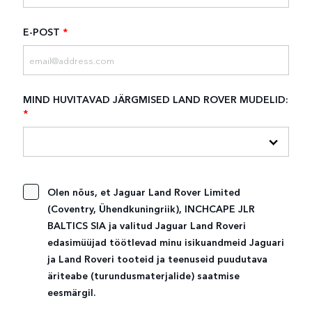
E-POST
*
MIND HUVITAVAD JÄRGMISED LAND ROVER MUDELID:
*
Olen nõus, et Jaguar Land Rover Limited
(Coventry, Ühendkuningriik), INCHCAPE JLR
BALTICS SIA ja valitud Jaguar Land Roveri
edasimüüjad töötlevad minu isikuandmeid Jaguari
ja Land Roveri tooteid ja teenuseid puudutava
äriteabe (turundusmaterjalide) saatmise
eesmärgil.