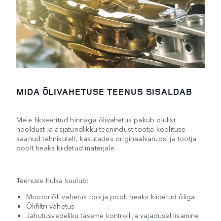
MIDA ÕLIVAHETUSE TEENUS SISALDAB
Meie fikseeritud hinnaga õlivahetus pakub olulist
hooldust ja asjatundlikku teenindust tootja koolituse
saanud tehnikutelt, kasutades originaalvaruosi ja tootja
poolt heaks kiidetud materjale.
Teenuse hulka kuulub:
Mootoriõli vahetus tootja poolt heaks kiidetud õliga
Õlifiltri vahetus
Jahutusvedeliku taseme kontroll ja vajadusel lisamine