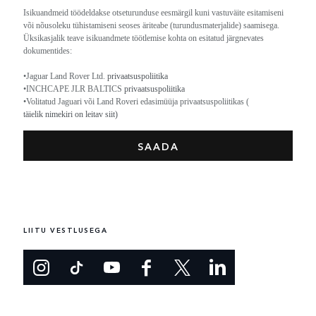
Isikuandmeid töödeldakse otseturunduse eesmärgil kuni vastuväite esitamiseni
või nõusoleku tühistamiseni seoses äriteabe (turundusmaterjalide) saamisega.
Üksikasjalik teave isikuandmete töötlemise kohta on esitatud järgnevates
dokumentides:
•Jaguar Land Rover Ltd.
privaatsuspoliitika
•INCHCAPE JLR BALTICS
privaatsuspoliitika
•Volitatud Jaguari või Land Roveri edasimüüja privaatsuspoliitikas (
täielik nimekiri on leitav siit)
LIITU VESTLUSEGA