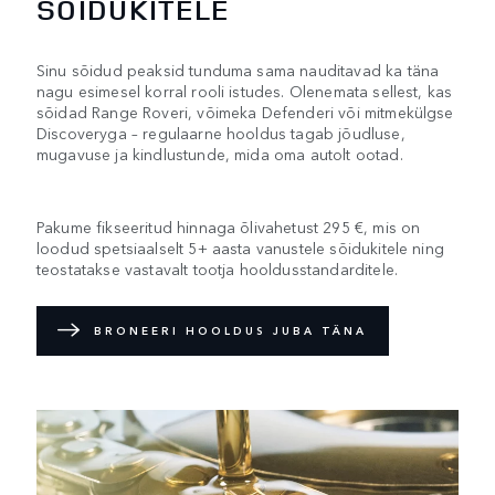
SÕIDUKITELE
Sinu sõidud peaksid tunduma sama nauditavad ka täna
nagu esimesel korral rooli istudes. Olenemata sellest, kas
sõidad Range Roveri, võimeka Defenderi või mitmekülgse
Discoveryga – regulaarne hooldus tagab jõudluse,
mugavuse ja kindlustunde, mida oma autolt ootad.
Pakume fikseeritud hinnaga õlivahetust 295 €, mis on
loodud spetsiaalselt 5+ aasta vanustele sõidukitele ning
teostatakse vastavalt tootja hooldusstandarditele.
BRONEERI HOOLDUS JUBA TÄNA