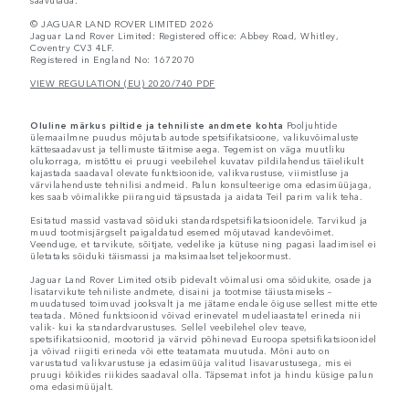
© JAGUAR LAND ROVER LIMITED 2026
Jaguar Land Rover Limited: Registered office: Abbey Road, Whitley,
Coventry CV3 4LF.
Registered in England No: 1672070
VIEW REGULATION (EU) 2020/740 PDF
Oluline märkus piltide ja tehniliste andmete kohta
Pooljuhtide
ülemaailmne puudus mõjutab autode spetsifikatsioone, valikuvõimaluste
kättesaadavust ja tellimuste täitmise aega. Tegemist on väga muutliku
olukorraga, mistõttu ei pruugi veebilehel kuvatav pildilahendus täielikult
kajastada saadaval olevate funktsioonide, valikvarustuse, viimistluse ja
värvilahenduste tehnilisi andmeid. Palun konsulteerige oma edasimüüjaga,
kes saab võimalikke piiranguid täpsustada ja aidata Teil parim valik teha.
Esitatud massid vastavad sõiduki standardspetsifikatsioonidele. Tarvikud ja
muud tootmisjärgselt paigaldatud esemed mõjutavad kandevõimet.
Veenduge, et tarvikute, sõitjate, vedelike ja kütuse ning pagasi laadimisel ei
ületataks sõiduki täismassi ja maksimaalset teljekoormust.
Jaguar Land Rover Limited otsib pidevalt võimalusi oma sõidukite, osade ja
lisatarvikute tehniliste andmete, disaini ja tootmise täiustamiseks –
muudatused toimuvad jooksvalt ja me jätame endale õiguse sellest mitte ette
teatada. Mõned funktsioonid võivad erinevatel mudeliaastatel erineda nii
valik- kui ka standardvarustuses. Sellel veebilehel olev teave,
spetsifikatsioonid, mootorid ja värvid põhinevad Euroopa spetsifikatsioonidel
ja võivad riigiti erineda või ette teatamata muutuda. Mõni auto on
varustatud valikvarustuse ja edasimüüja valitud lisavarustusega, mis ei
pruugi kõikides riikides saadaval olla. Täpsemat infot ja hindu küsige palun
oma edasimüüjalt.