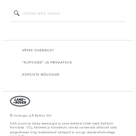
VÕTKE ÜHENDUST
"KÜPSISED" JA PRIVAATSUS
KÜPSISTE NÕUSOLEK
© Inchcape JLR Baltics SIA
Kõik arvud on tootja eesmärgid ja enne tootmist tuleb need lõplikult
kinnitada. CO
heitmed ja kutusekulu võivad varieeruda sõltuvalt ratta
2
paigaldusest ning madalamaid näitajaid ei pruugi standardrehvidega
saavutada.