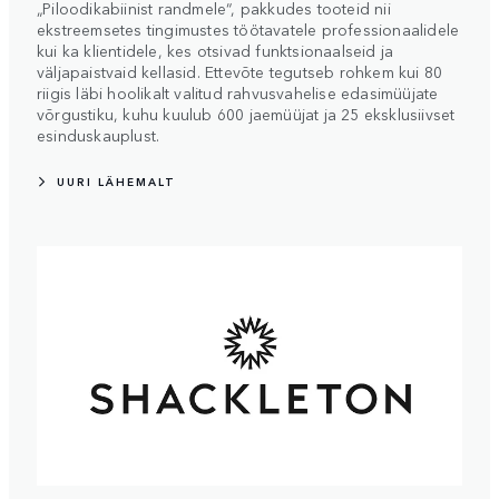
„Piloodikabiinist randmele“, pakkudes tooteid nii
ekstreemsetes tingimustes töötavatele professionaalidele
kui ka klientidele, kes otsivad funktsionaalseid ja
väljapaistvaid kellasid. Ettevõte tegutseb rohkem kui 80
riigis läbi hoolikalt valitud rahvusvahelise edasimüüjate
võrgustiku, kuhu kuulub 600 jaemüüjat ja 25 eksklusiivset
esinduskauplust.
UURI LÄHEMALT