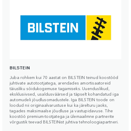
BILSTEIN
Juba rohkem kui 70 aastat on BILSTEIN teinud koostööd
juhtivate autotootjatega, arendades amortisaatoreid
täiusliku sõidukogemuse tagamiseks. Uuenduslikud,
eksklusiivsed, usaldusväärsed ja täpselt kohandatud iga
automudeli jõudlusomadustele. Iga BILSTEIN toode on
loodud nii originaalvarustuse kui ka järelturu jaoks,
tagades maksimaalse jõudluse ja vastupidavuse. Tihe
koostöö premium-tootjatega ja ülemaailmne partnerite
võrgustik teevad BILSTEINist juhtiva tehnoloogiapartneri.