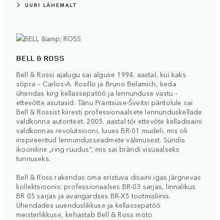
UURI LÄHEMALT
BELL & ROSS
Bell & Rossi ajalugu sai alguse 1994. aastal, kui kaks
sõpra – Carlos-A. Rosillo ja Bruno Belamich, keda
ühendas kirg kellassepatöö ja lennunduse vastu –
ettevõtte asutasid. Tänu Prantsuse-Šveitsi päritolule sai
Bell & Rossist kiiresti professionaalsete lennunduskellade
valdkonna autoriteet. 2005. aastal tõi ettevõte kelladisaini
valdkonnas revolutsiooni, luues BR-01 mudeli, mis oli
inspireeritud lennundusseadmete välimusest. Sündis
ikooniline „ring ruudus“, mis sai brändi visuaalseks
tunnuseks.
Bell & Ross rakendas oma eristuva disaini igas järgnevas
kollektsioonis: professionaalses BR-03 sarjas, linnalikus
BR 05 sarjas ja avangardses BR-X5 tootmisliinis.
Ühendades uuenduslikkuse ja kellassepatöö
meisterlikkuse, kehastab Bell & Ross moto