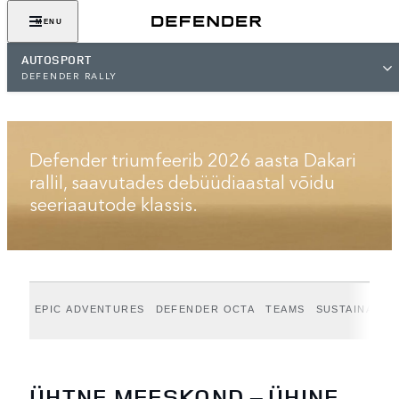
MENU
AUTOSPORT
DEFENDER RALLY
DEFENDER RALLY
Defender triumfeerib 2026 aasta Dakari
rallil, saavutades debüüdiaastal võidu
seeriaautode klassis.
EPIC ADVENTURES
DEFENDER OCTA
TEAMS
SUSTAINABILI
ÜHTNE MEESKOND – ÜHINE