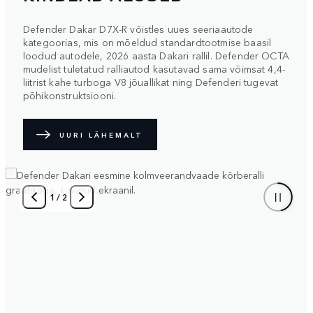
Defender Dakar D7X-R võistles uues seeriaautode
kategoorias, mis on mõeldud standardtootmise baasil
loodud autodele, 2026 aasta Dakari rallil. Defender OCTA
mudelist tuletatud ralliautod kasutavad sama võimsat 4,4-
liitrist kahe turboga V8 jõuallikat ning Defenderi tugevat
põhikonstruktsiooni.
UURI LÄHEMALT
1
/
2