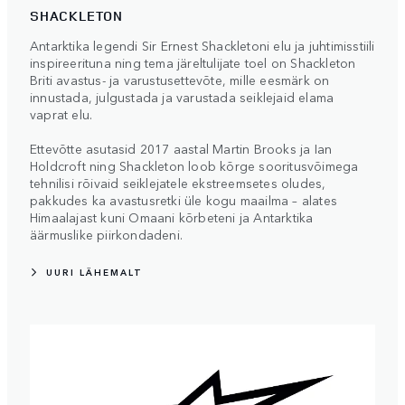
SHACKLETON
Antarktika legendi Sir Ernest Shackletoni elu ja juhtimisstiili
inspireerituna ning tema järeltulijate toel on Shackleton
Briti avastus- ja varustusettevõte, mille eesmärk on
innustada, julgustada ja varustada seiklejaid elama
vaprat elu.
Ettevõtte asutasid 2017 aastal Martin Brooks ja Ian
Holdcroft ning Shackleton loob kõrge sooritusvõimega
tehnilisi rõivaid seiklejatele ekstreemsetes oludes,
pakkudes ka avastusretki üle kogu maailma – alates
Himaalajast kuni Omaani kõrbeteni ja Antarktika
äärmuslike piirkondadeni.
UURI LÄHEMALT