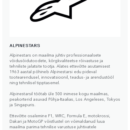
ALPINESTARS
Alpinestars on maailma juhtiv professionaalsete
võidusõidutoodete, kõrgkvaliteetse rõivastuse ja
tehniliste jalatsite tootja. Alates ettevõtte asutamisest
1963 aastal põhineb Alpinestarsi edu pideval
tootearendusel, innovatsioonil, teadus- ja arendustööl
ning tehnilisel tipptasemel.
Alpinestarsil töötab üle 500 inimese kogu maailmas,
peakorterid asuvad Põhja-Itaalias, Los Angeleses, Tokyos
ja Singapuris.
Ettevõtte osalemine F1, WRC, Formula E, motokrossi,
Dakari ja MotoGP võistlustel on võimaldanud luua
maailma parima tehnilise varustuse juhtivatele