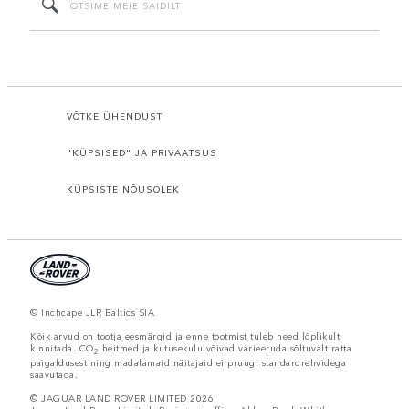
VÕTKE ÜHENDUST
"KÜPSISED" JA PRIVAATSUS
KÜPSISTE NÕUSOLEK
© Inchcape JLR Baltics SIA
Kõik arvud on tootja eesmärgid ja enne tootmist tuleb need lõplikult
kinnitada. CO
heitmed ja kutusekulu võivad varieeruda sõltuvalt ratta
2
paigaldusest ning madalamaid näitajaid ei pruugi standardrehvidega
saavutada.
© JAGUAR LAND ROVER LIMITED 2026