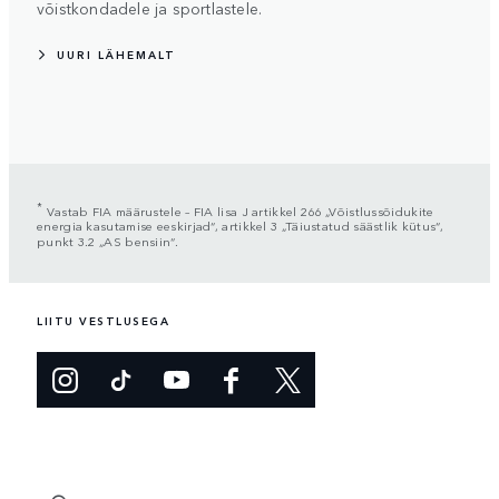
võistkondadele ja sportlastele.
UURI LÄHEMALT
*
Vastab FIA määrustele – FIA lisa J artikkel 266 „Võistlussõidukite
energia kasutamise eeskirjad“, artikkel 3 „Täiustatud säästlik kütus“,
punkt 3.2 „AS bensiin“.
LIITU VESTLUSEGA