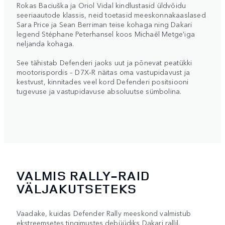
Rokas Baciuška ja Oriol Vidal kindlustasid üldvõidu
seeriaautode klassis, neid toetasid meeskonnakaaslased
Sara Price ja Sean Berriman teise kohaga ning Dakari
legend Stéphane Peterhansel koos Michaël Metge’iga
neljanda kohaga.
See tähistab Defenderi jaoks uut ja põnevat peatükki
mootorispordis – D7X‑R näitas oma vastupidavust ja
kestvust, kinnitades veel kord Defenderi positsiooni
tugevuse ja vastupidavuse absoluutse sümbolina.
VALMIS RALLY-RAID
VÄLJAKUTSETEKS
Vaadake, kuidas Defender Rally meeskond valmistub
ekstreemsetes tingimustes debüüdiks Dakari rallil.