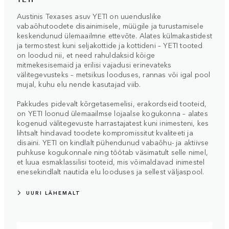
Austinis Texases asuv YETI on uuenduslike
vabaõhutoodete disainimisele, müügile ja turustamisele
keskendunud ülemaailmne ettevõte. Alates külmakastidest
ja termostest kuni seljakottide ja kottideni – YETI tooted
on loodud nii, et need rahuldaksid kõige
mitmekesisemaid ja erilisi vajadusi erinevateks
välitegevusteks – metsikus looduses, rannas või igal pool
mujal, kuhu elu nende kasutajad viib.
Pakkudes pidevalt kõrgetasemelisi, erakordseid tooteid,
on YETI loonud ülemaailmse lojaalse kogukonna – alates
kogenud välitegevuste harrastajatest kuni inimesteni, kes
lihtsalt hindavad toodete kompromissitut kvaliteeti ja
disaini. YETI on kindlalt pühendunud vabaõhu- ja aktiivse
puhkuse kogukonnale ning töötab väsimatult selle nimel,
et luua esmaklassilisi tooteid, mis võimaldavad inimestel
enesekindlalt nautida elu looduses ja sellest väljaspool.
UURI LÄHEMALT