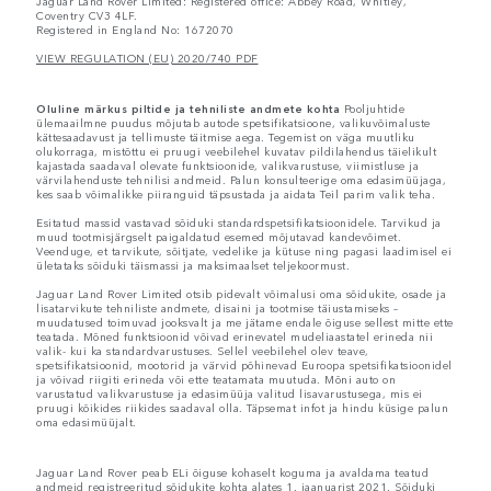
Jaguar Land Rover Limited: Registered office: Abbey Road, Whitley,
Coventry CV3 4LF.
Registered in England No: 1672070
VIEW REGULATION (EU) 2020/740 PDF
Oluline märkus piltide ja tehniliste andmete kohta
Pooljuhtide
ülemaailmne puudus mõjutab autode spetsifikatsioone, valikuvõimaluste
kättesaadavust ja tellimuste täitmise aega. Tegemist on väga muutliku
olukorraga, mistõttu ei pruugi veebilehel kuvatav pildilahendus täielikult
kajastada saadaval olevate funktsioonide, valikvarustuse, viimistluse ja
värvilahenduste tehnilisi andmeid. Palun konsulteerige oma edasimüüjaga,
kes saab võimalikke piiranguid täpsustada ja aidata Teil parim valik teha.
Esitatud massid vastavad sõiduki standardspetsifikatsioonidele. Tarvikud ja
muud tootmisjärgselt paigaldatud esemed mõjutavad kandevõimet.
Veenduge, et tarvikute, sõitjate, vedelike ja kütuse ning pagasi laadimisel ei
ületataks sõiduki täismassi ja maksimaalset teljekoormust.
Jaguar Land Rover Limited otsib pidevalt võimalusi oma sõidukite, osade ja
lisatarvikute tehniliste andmete, disaini ja tootmise täiustamiseks –
muudatused toimuvad jooksvalt ja me jätame endale õiguse sellest mitte ette
teatada. Mõned funktsioonid võivad erinevatel mudeliaastatel erineda nii
valik- kui ka standardvarustuses. Sellel veebilehel olev teave,
spetsifikatsioonid, mootorid ja värvid põhinevad Euroopa spetsifikatsioonidel
ja võivad riigiti erineda või ette teatamata muutuda. Mõni auto on
varustatud valikvarustuse ja edasimüüja valitud lisavarustusega, mis ei
pruugi kõikides riikides saadaval olla. Täpsemat infot ja hindu küsige palun
oma edasimüüjalt.
Jaguar Land Rover peab ELi õiguse kohaselt koguma ja avaldama teatud
andmeid registreeritud sõidukite kohta alates 1. jaanuarist 2021. Sõiduki