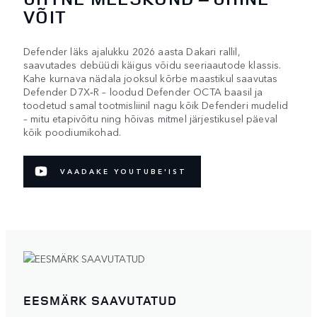
VÕIT
Defender läks ajalukku 2026 aasta Dakari rallil,
saavutades debüüdi käigus võidu seeriaautode klassis.
Kahe kurnava nädala jooksul kõrbe maastikul saavutas
Defender D7X‑R – loodud Defender OCTA baasil ja
toodetud samal tootmisliinil nagu kõik Defenderi mudelid
– mitu etapivõitu ning hõivas mitmel järjestikusel päeval
kõik poodiumikohad.
VAADAKE YOUTUBE'IST
EESMÄRK SAAVUTATUD