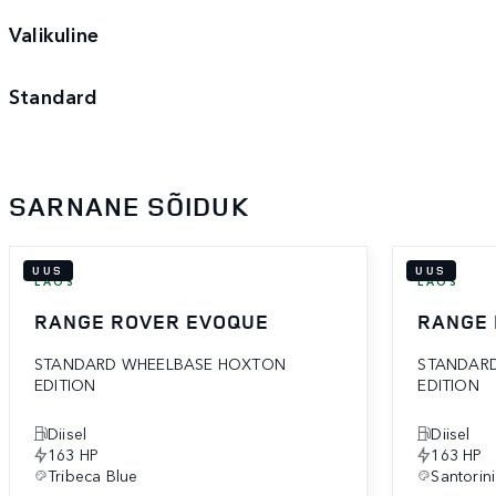
Valikuline
Standard
SARNANE SÕIDUK
UUS
UUS
LAOS
LAOS
RANGE ROVER EVOQUE
RANGE
STANDARD WHEELBASE HOXTON
STANDAR
EDITION
EDITION
Diisel
Diisel
163 HP
163 HP
Tribeca Blue
Santorini