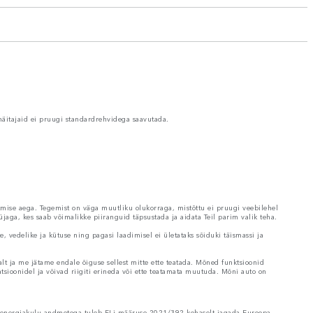
näitajaid ei pruugi standardrehvidega saavutada.
tmise aega. Tegemist on väga muutliku olukorraga, mistõttu ei pruugi veebilehel
jaga, kes saab võimalikke piiranguid täpsustada ja aidata Teil parim valik teha.
 vedelike ja kütuse ning pagasi laadimisel ei ületataks sõiduki täismassi ja
lt ja me jätame endale õiguse sellest mitte ette teatada. Mõned funktsioonid
atsioonidel ja võivad riigiti erineda või ette teatamata muutuda. Mõni auto on
ja energiakulu andmetega tuleb ELi määruse 2021/392 kohaselt jagada Euroopa