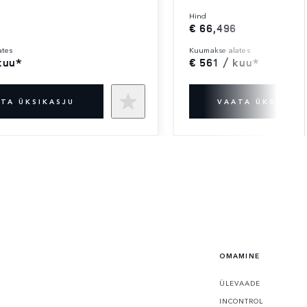
hind
€ 66,496
ates
kuumakse alates
kuu*
€ 561 / kuu*
TA ÜKSIKASJU
VAATA ÜKSIKASJ
OMAMINE
ÜLEVAADE
INCONTROL