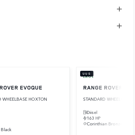
UUS
LAOS
 ROVER EVOQUE
RANGE ROVER EV
D WHEELBASE HOXTON
STANDARD WHEELBASE 
Diisel
163 HP
Corinthian Bronze
 Black