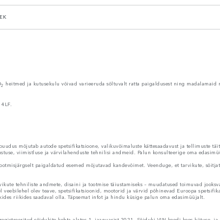
EK
O
heitmed ja kutusekulu võivad varieeruda sõltuvalt ratta paigaldusest ning madalamaid 
2
 4LF.
udus mõjutab autode spetsifikatsioone, valikuvõimaluste kättesaadavust ja tellimuste täi
rustuse, viimistluse ja värvilahenduste tehnilisi andmeid. Palun konsulteerige oma edasimüü
ootmisjärgselt paigaldatud esemed mõjutavad kandevõimet. Veenduge, et tarvikute, sõitjate,
vikute tehniliste andmete, disaini ja tootmise täiustamiseks – muudatused toimuvad jooksva
el veebilehel olev teave, spetsifikatsioonid, mootorid ja värvid põhinevad Euroopa spetsifik
kides riikides saadaval olla. Täpsemat infot ja hindu küsige palun oma edasimüüjalt.
gistreeritud sõidukite kohta alates 1. jaanuarist 2021. Sõiduki VIN-koodi koos kütuse- 