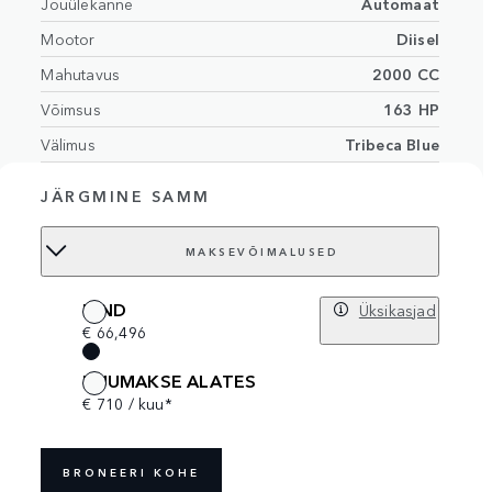
Jõuülekanne
Automaat
Mootor
Diisel
Mahutavus
2000 CC
Võimsus
163 HP
Välimus
Tribeca Blue
Cloud/Ebony interior with grained
Sisemus
JÄRGMINE SAMM
leather and contrast stitching
Istmete arv
5 istmed
MAKSEVÕIMALUSED
Order no.
18585977
HIND
Üksikasjad
€ 66,496
KUUMAKSE ALATES
€ 710 / kuu*
BRONEERI KOHE