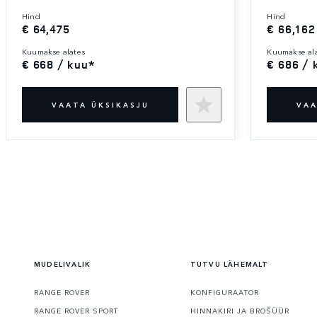
hind
hind
€ 64,475
€ 66,162
kuumakse alates
kuumakse al
€ 668 / kuu*
€ 686 / 
VAATA ÜKSIKASJU
VAA
MUDELIVALIK
TUTVU LÄHEMALT
RANGE ROVER
KONFIGURAATOR
RANGE ROVER SPORT
HINNAKIRI JA BROŠÜÜR