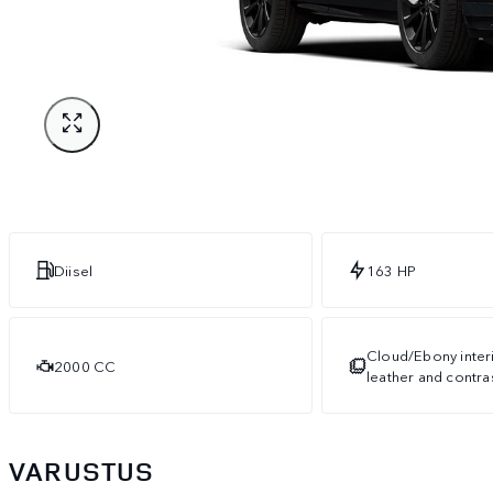
Diisel
163 HP
Cloud/Ebony interi
2000 CC
leather and contras
VARUSTUS