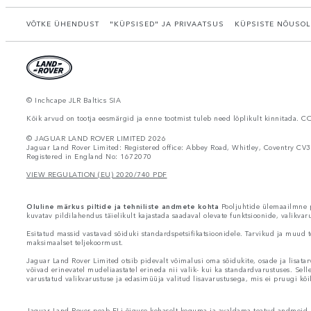
VÕTKE ÜHENDUST
"KÜPSISED" JA PRIVAATSUS
KÜPSISTE NÕUSOL
© Inchcape JLR Baltics SIA
Kõik arvud on tootja eesmärgid ja enne tootmist tuleb need lõplikult kinnitada. C
© JAGUAR LAND ROVER LIMITED 2026
Jaguar Land Rover Limited: Registered office: Abbey Road, Whitley, Coventry CV3
Registered in England No: 1672070
VIEW REGULATION (EU) 2020/740 PDF
Oluline märkus piltide ja tehniliste andmete kohta
Pooljuhtide ülemaailmne pu
kuvatav pildilahendus täielikult kajastada saadaval olevate funktsioonide, valikva
Esitatud massid vastavad sõiduki standardspetsifikatsioonidele. Tarvikud ja muud t
maksimaalset teljekoormust.
Jaguar Land Rover Limited otsib pidevalt võimalusi oma sõidukite, osade ja lisatar
võivad erinevatel mudeliaastatel erineda nii valik- kui ka standardvarustuses. Sell
varustatud valikvarustuse ja edasimüüja valitud lisavarustusega, mis ei pruugi kõi
Jaguar Land Rover peab ELi õiguse kohaselt koguma ja avaldama teatud andmeid re