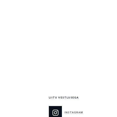
hind
€ 66,496
kuumakse alates
€ 561 / kuu*
U
VAATA ÜKSIKASJU
LIITU VESTLUSEGA
INSTAGRAM