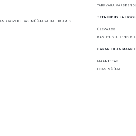
TARKVARA VÄRSKEND
TEENINDUS JA HOO
AND ROVER EDASIMÜÜJAGA BALTIKUMIS
ÜLEVAADE
KASUTUSJUHENDID J
GARANTII JA MAANT
MAANTEEABI
EDASIMÜÜJA