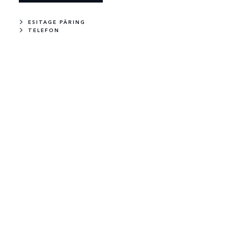
ESITAGE PÄRING
TELEFON
UUS
LAOS
OQUE
RANGE ROVER EVOQUE
DYNAMIC SE
STANDARD WHEELBASE DYNAMIC SE
Diisel
163 HP
Tribeca Blue