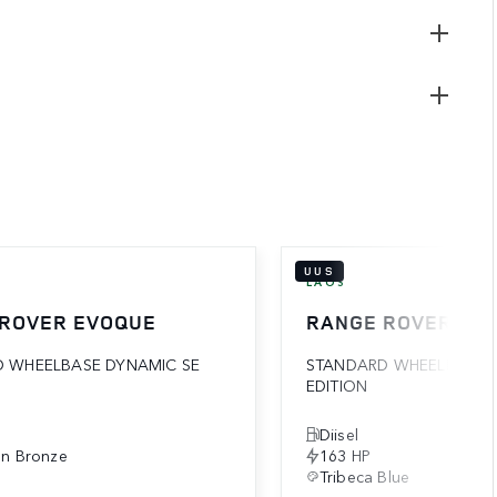
UUS
LAOS
 ROVER EVOQUE
RANGE ROVER EV
 WHEELBASE DYNAMIC SE
STANDARD WHEELBASE
EDITION
Diisel
an Bronze
163 HP
Tribeca Blue