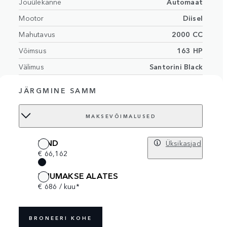
Jõuülekanne
Automaat
Mootor
Diisel
Mahutavus
2000 CC
Võimsus
163 HP
Välimus
Santorini Black
Cloud/Ebony interior with grained
Sisemus
JÄRGMINE SAMM
leather and contrast stitching
Istmete arv
5 istmed
MAKSEVÕIMALUSED
Order no.
18586974
HIND
Üksikasjad
€ 66,162
KUUMAKSE ALATES
€ 686 / kuu*
BRONEERI KOHE