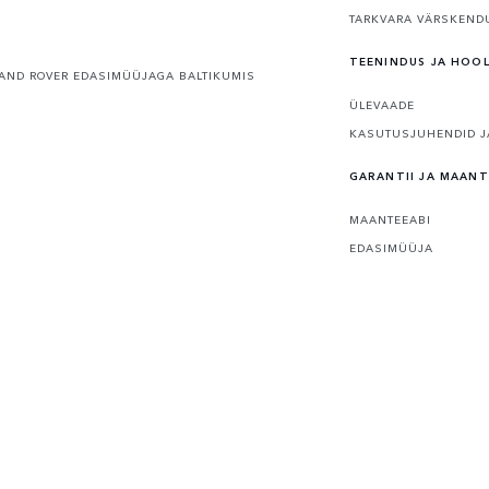
TARKVARA VÄRSKEND
TEENINDUS JA HOO
AND ROVER EDASIMÜÜJAGA BALTIKUMIS
ÜLEVAADE
KASUTUSJUHENDID J
GARANTII JA MAANT
MAANTEEABI
EDASIMÜÜJA