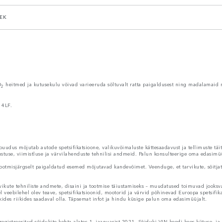
EK
O
heitmed ja kutusekulu võivad varieeruda sõltuvalt ratta paigaldusest ning madalamaid 
2
 4LF.
udus mõjutab autode spetsifikatsioone, valikuvõimaluste kättesaadavust ja tellimuste täi
rustuse, viimistluse ja värvilahenduste tehnilisi andmeid. Palun konsulteerige oma edasimüü
ootmisjärgselt paigaldatud esemed mõjutavad kandevõimet. Veenduge, et tarvikute, sõitjate,
vikute tehniliste andmete, disaini ja tootmise täiustamiseks – muudatused toimuvad jooksva
el veebilehel olev teave, spetsifikatsioonid, mootorid ja värvid põhinevad Euroopa spetsifik
kides riikides saadaval olla. Täpsemat infot ja hindu küsige palun oma edasimüüjalt.
gistreeritud sõidukite kohta alates 1. jaanuarist 2021. Sõiduki VIN-koodi koos kütuse- 