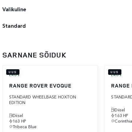
Valikuline
Standard
SARNANE SÕIDUK
UUS
UUS
LAOS
LAOS
RANGE ROVER EVOQUE
RANGE
STANDARD WHEELBASE HOXTON
STANDARD
EDITION
Diisel
Diisel
163 HP
163 HP
Corinthi
Tribeca Blue