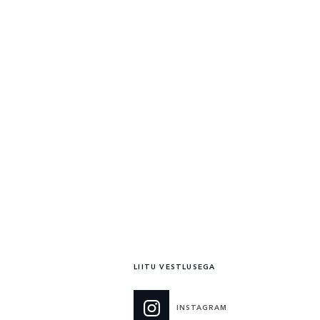
hind
€ 66,496
kuumakse alates
€ 561 / kuu*
U
VAATA ÜKSIKASJU
LIITU VESTLUSEGA
INSTAGRAM