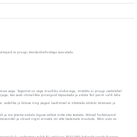
näitajaid ei pruugi standardrehvidega saavutada.
tmise aega. Tegemist on väga muutliku olukorraga, mistõttu ei pruugi veebilehel
jaga, kes saab võimalikke piiranguid täpsustada ja aidata Teil parim valik teha.
 vedelike ja kütuse ning pagasi laadimisel ei ületataks sõiduki täismassi ja
lt ja me jätame endale õiguse sellest mitte ette teatada. Mõned funktsioonid
atsioonidel ja võivad riigiti erineda või ette teatamata muutuda. Mõni auto on
ja energiakulu andmetega tuleb ELi määruse 2021/392 kohaselt jagada Euroopa