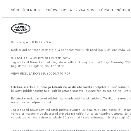
VÕTKE ÜHENDUST
"KÜPSISED" JA PRIVAATSUS
KÜPSISTE NÕUSOL
© Inchcape JLR Baltics SIA
Kõik arvud on tootja eesmärgid ja enne tootmist tuleb need lõplikult kinnitada. C
© JAGUAR LAND ROVER LIMITED 2026
Jaguar Land Rover Limited: Registered office: Abbey Road, Whitley, Coventry CV3
Registered in England No: 1672070
VIEW REGULATION (EU) 2020/740 PDF
Oluline märkus piltide ja tehniliste andmete kohta
Pooljuhtide ülemaailmne pu
kuvatav pildilahendus täielikult kajastada saadaval olevate funktsioonide, valikva
Esitatud massid vastavad sõiduki standardspetsifikatsioonidele. Tarvikud ja muud t
maksimaalset teljekoormust.
Jaguar Land Rover Limited otsib pidevalt võimalusi oma sõidukite, osade ja lisatar
võivad erinevatel mudeliaastatel erineda nii valik- kui ka standardvarustuses. Sell
varustatud valikvarustuse ja edasimüüja valitud lisavarustusega, mis ei pruugi kõi
Jaguar Land Rover peab ELi õiguse kohaselt koguma ja avaldama teatud andmeid re