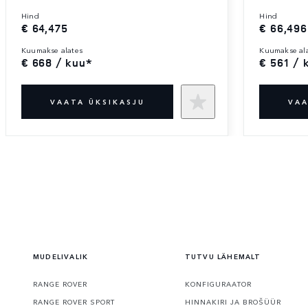
hind
hind
€ 64,475
€ 66,496
kuumakse alates
kuumakse al
€ 668 / kuu*
€ 561 / 
VAATA ÜKSIKASJU
VAA
MUDELIVALIK
TUTVU LÄHEMALT
RANGE ROVER
KONFIGURAATOR
RANGE ROVER SPORT
HINNAKIRI JA BROŠÜÜR