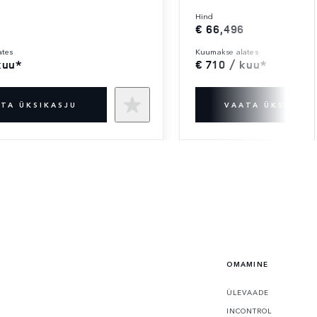
hind
€ 66,496
ates
kuumakse alates
kuu*
€ 710 / kuu*
TA ÜKSIKASJU
VAATA ÜKSIKASJ
OMAMINE
ÜLEVAADE
INCONTROL