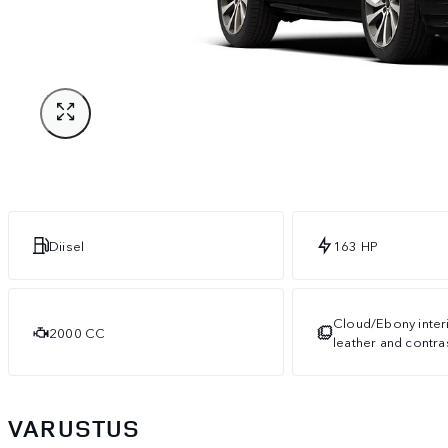
Diisel
163 HP
Cloud/Ebony interi
2000 CC
leather and contras
VARUSTUS