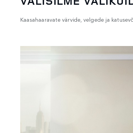
VÄLISILME VALIKUI
Kaasahaaravate värvide, velgede ja katusev