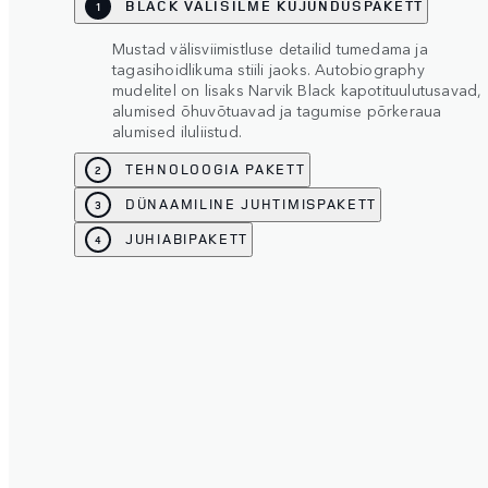
BLACK VÄLISILME KUJUNDUSPAKETT
1
Mustad välisviimistluse detailid tumedama ja
tagasihoidlikuma stiili jaoks. Autobiography
mudelitel on lisaks Narvik Black kapotituulutusavad,
alumised õhuvõtuavad ja tagumise põrkeraua
alumised iluliistud.
TEHNOLOOGIA PAKETT
2
DÜNAAMILINE JUHTIMISPAKETT
3
JUHIABIPAKETT
4