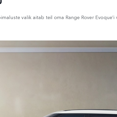
D
õimaluste valik aitab teil oma Range Rover Evoque’i