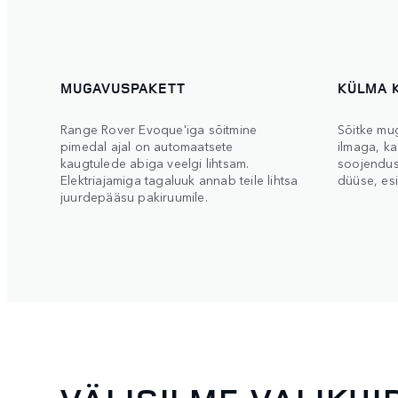
MUGAVUSPAKETT
KÜLMA K
Range Rover Evoque'iga sõitmine
Sõitke mu
pimedal ajal on automaatsete
ilmaga, ka
kaugtulede abiga veelgi lihtsam.
soojenduse
Elektriajamiga tagaluuk annab teile lihtsa
düüse, esi
juurdepääsu pakiruumile.