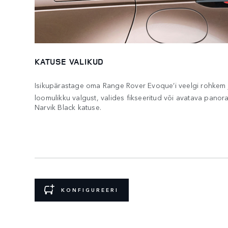
KATUSE VALIKUD
Isikupärastage oma Range Rover Evoque’i veelgi rohkem 
loomulikku valgust, valides fikseeritud või avatava pano
Narvik Black katuse.
KONFIGUREERI