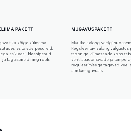
LIIMA PAKETT
MUGAVUSPAKETT
gavalt ka kõige külmema
Muutke salong veelgi hubasem
sutades esitulede pesureid,
Reguleeritav salongivalgustus 
ga esiklaasi, klaasipesuri
tsooniga kliimaseade koos teis
- ja tagaistmeid ning rooli.
ventilatsiooniavade ja tempera
reguleerimisega tagavad veel
sõidumugavuse.