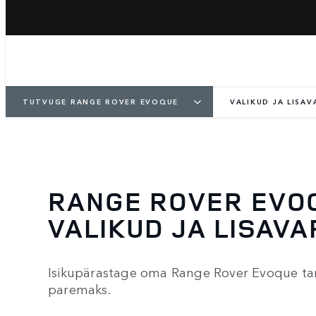
TUTVUGE RANGE ROVER EVOQUE
VALIKUD JA LISA
RANGE ROVER EVO
VALIKUD JA LISAV
Isikupärastage oma Range Rover Evoque tarv
paremaks.