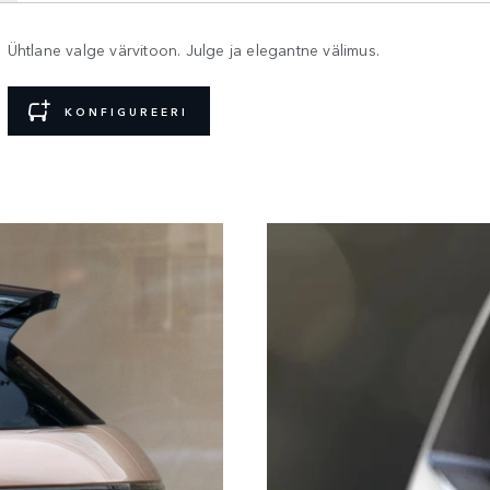
Ühtlane valge värvitoon. Julge ja elegantne välimus.
KONFIGUREERI