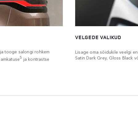
VELGEDE VALIKUD
ja tooge salongi rohkem
Lisage oma sõidukile veelgi ena
Satin Dark Grey, Gloss Black v
5
raamkatuse
ja kontrastse