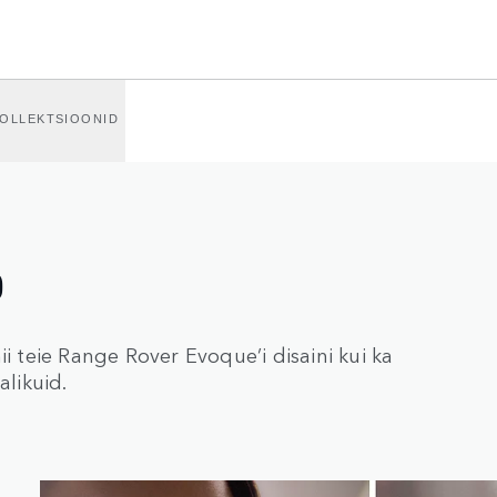
OLLEKTSIOONID
D
i teie Range Rover Evoque’i disaini kui ka
alikuid.