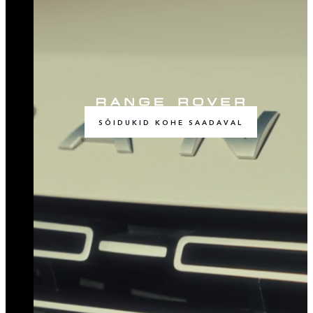
SÕIDUKID KOHE SAADAVAL