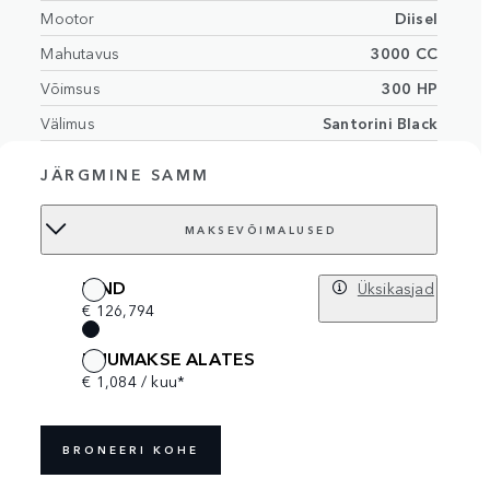
Mootor
Diisel
Mahutavus
3000 CC
Võimsus
300 HP
Välimus
Santorini Black
Deep Garnet/Ebony perforated Windsor
JÄRGMINE SAMM
Sisemus
leather seats with Deep Garnet/Ebony
interior
MAKSEVÕIMALUSED
Istmete arv
5 istmed
Order no.
18616729
HIND
Üksikasjad
€ 126,794
KUUMAKSE ALATES
€ 1,084 / kuu*
BRONEERI KOHE