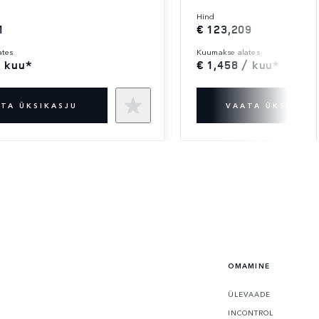
hind
1
€ 123,209
ates
kuumakse alates
/ kuu*
€ 1,458 / kuu*
TA ÜKSIKASJU
VAATA ÜKSIKASJ
OMAMINE
ÜLEVAADE
INCONTROL