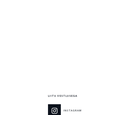
hind
€ 123,239
kuumakse alates
€ 1,461 / kuu*
U
VAATA ÜKSIKASJU
LIITU VESTLUSEGA
INSTAGRAM