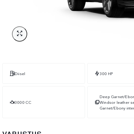
Diisel
300 HP
Deep Garnet/Ebon
3000 CC
Windsor leather s
Garnet/Ebony inte
VARUSTUS