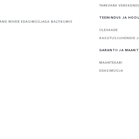
TARKVARA VÄRSKEND
TEENINDUS JA HOO
AND ROVER EDASIMÜÜJAGA BALTIKUMIS
ÜLEVAADE
KASUTUSJUHENDID J
GARANTII JA MAANT
MAANTEEABI
EDASIMÜÜJA