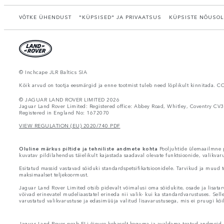
VÕTKE ÜHENDUST
"KÜPSISED" JA PRIVAATSUS
KÜPSISTE NÕUSOL
© Inchcape JLR Baltics SIA
Kõik arvud on tootja eesmärgid ja enne tootmist tuleb need lõplikult kinnitada. C
© JAGUAR LAND ROVER LIMITED 2026
Jaguar Land Rover Limited: Registered office: Abbey Road, Whitley, Coventry CV3
Registered in England No: 1672070
VIEW REGULATION (EU) 2020/740 PDF
Oluline märkus piltide ja tehniliste andmete kohta
Pooljuhtide ülemaailmne pu
kuvatav pildilahendus täielikult kajastada saadaval olevate funktsioonide, valikva
Esitatud massid vastavad sõiduki standardspetsifikatsioonidele. Tarvikud ja muud t
maksimaalset teljekoormust.
Jaguar Land Rover Limited otsib pidevalt võimalusi oma sõidukite, osade ja lisatar
võivad erinevatel mudeliaastatel erineda nii valik- kui ka standardvarustuses. Sell
varustatud valikvarustuse ja edasimüüja valitud lisavarustusega, mis ei pruugi kõi
Jaguar Land Rover peab ELi õiguse kohaselt koguma ja avaldama teatud andmeid re