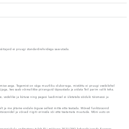
näitajaid ei pruugi standardrehvidega saavutada.
tmise aega. Tegemist on väga muutliku olukorraga, mistõttu ei pruugi veebilehel
jaga, kes saab võimalikke piiranguid täpsustada ja aidata Teil parim valik teha.
 vedelike ja kütuse ning pagasi laadimisel ei ületataks sõiduki täismassi ja
lt ja me jätame endale õiguse sellest mitte ette teatada. Mõned funktsioonid
atsioonidel ja võivad riigiti erineda või ette teatamata muutuda. Mõni auto on
ja energiakulu andmetega tuleb ELi määruse 2021/392 kohaselt jagada Euroopa