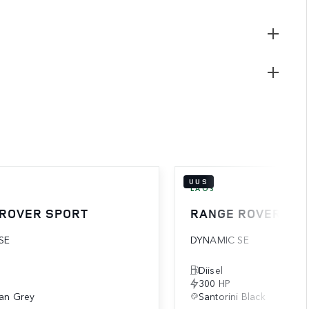
UUS
LAOS
ROVER SPORT
RANGE ROVER SP
SE
DYNAMIC SE
Diisel
300 HP
an Grey
Santorini Black