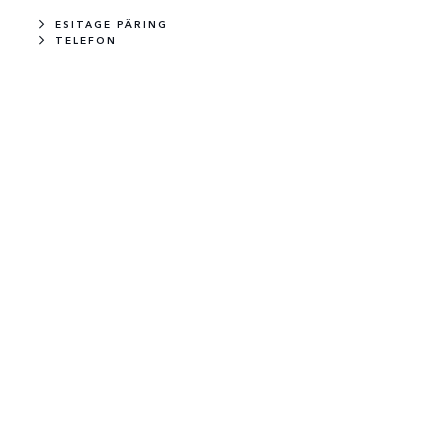
ESITAGE PÄRING
TELEFON
UUS
LAOS
ORT
RANGE ROVER SPORT
DYNAMIC SE
Diisel
249 HP
Borasco Grey