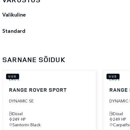
Valikuline
Standard
SARNANE SÕIDUK
UUS
UUS
LAOS
LAOS
RANGE ROVER SPORT
RANGE 
DYNAMIC SE
DYNAMIC 
Diisel
Diisel
249 HP
249 HP
Santorini Black
Carpathi