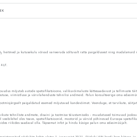
EK
O
heitmed ja kutusekulu võivad varieeruda sõltuvalt ratta paigaldusest ning madalamaid 
2
 4LF.
udus mõjutab autode spetsifikatsioone, valikuvõimaluste kättesaadavust ja tellimuste täi
rustuse, viimistluse ja värvilahenduste tehnilisi andmeid. Palun konsulteerige oma edasimüü
ootmisjärgselt paigaldatud esemed mõjutavad kandevõimet. Veenduge, et tarvikute, sõitjate,
vikute tehniliste andmete, disaini ja tootmise täiustamiseks – muudatused toimuvad jooksva
el veebilehel olev teave, spetsifikatsioonid, mootorid ja värvid põhinevad Euroopa spetsifik
kides riikides saadaval olla. Täpsemat infot ja hindu küsige palun oma edasimüüjalt.
gistreeritud sõidukite kohta alates 1. jaanuarist 2021. Sõiduki VIN-koodi koos kütuse- 