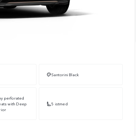
Santorini Black
y perforated
eats with Deep
5 istmed
rior