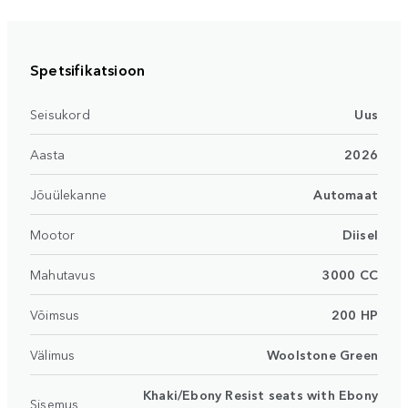
Spetsifikatsioon
Seisukord
Uus
Aasta
2026
Jõuülekanne
Automaat
Mootor
Diisel
Mahutavus
3000 CC
Võimsus
200 HP
Välimus
Woolstone Green
Khaki/Ebony Resist seats with Ebony
Sisemus