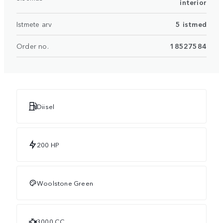
interior
Istmete arv
5 istmed
Order no.
18527584
Diisel
200 HP
Woolstone Green
3000 CC