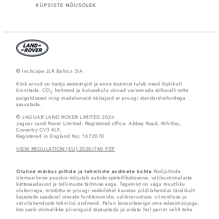
KÜPSISTE NÕUSOLEK
© Inchcape JLR Baltics SIA
Kõik arvud on tootja eesmärgid ja enne tootmist tuleb need lõplikult
kinnitada. CO
heitmed ja kutusekulu võivad varieeruda sõltuvalt ratta
2
paigaldusest ning madalamaid näitajaid ei pruugi standardrehvidega
saavutada.
© JAGUAR LAND ROVER LIMITED 2026
Jaguar Land Rover Limited: Registered office: Abbey Road, Whitley,
Coventry CV3 4LF.
Registered in England No: 1672070
VIEW REGULATION (EU) 2020/740 PDF
Oluline märkus piltide ja tehniliste andmete kohta
Pooljuhtide
ülemaailmne puudus mõjutab autode spetsifikatsioone, valikuvõimaluste
kättesaadavust ja tellimuste täitmise aega. Tegemist on väga muutliku
olukorraga, mistõttu ei pruugi veebilehel kuvatav pildilahendus täielikult
kajastada saadaval olevate funktsioonide, valikvarustuse, viimistluse ja
värvilahenduste tehnilisi andmeid. Palun konsulteerige oma edasimüüjaga,
kes saab võimalikke piiranguid täpsustada ja aidata Teil parim valik teha.