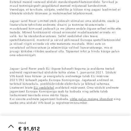
Esitatud massid vastavad sõiduki standardspetsifikatsioonidele. Tarvikud ja
muud tootmisjärgselt paigaldatud esemed mõjutavad kandevõimet.
Veenduge, et tarvikute, sõitjate, vedelike ja kütuse ning pagasi laadimisel ei
ületataks sõiduki täismassi ja maksimaalset teljekoormust.
Jaguar Land Rover Limited otsib pidevalt võimalusi oma sõidukite, osade ja
lisatarvikute tehniliste andmete, disaini ja tootmise täiustamiseks –
muudatused toimuvad jooksvalt ja me jätame endale õiguse sellest mitte ette
teatada. Mõned funktsioonid võivad erinevatel mudeliaastatel erineda nii
valik- kui ka standardvarustuses. Sellel veebilehel olev teave,
spetsifikatsioonid, mootorid ja värvid põhinevad Euroopa spetsifikatsioonidel
ja võivad riigiti erineda või ette teatamata muutuda. Mõni auto on
varustatud valikvarustuse ja edasimüüja valitud lisavarustusega, mis ei
pruugi kõikides riikides saadaval olla. Täpsemat infot ja hindu küsige palun
oma edasimüüjalt.
Jaguar Land Rover peab ELi õiguse kohaselt koguma ja avaldama teatud
andmeid registreeritud sõidukite kohta alates 1. jaanuarist 2021. Sõiduki
VIN-koodi koos kütuse- ja energiakulu andmetega tuleb ELi määruse
2021/392 kohaselt jagada Euroopa Komisjoniga. Jagatavad andmed on
tarbitud kütusekulu, pistikhübriidide elektrikulu ja läbitud vahemaa.
Lisateavet leiate
ELi veebilehel
avaldatud määrusest. Oma sõiduki andmete
jagamisest Euroopa Komisjoniga saab ka loobuda ning selleks tuleb
loobumisest teavitada enne märtsi lõppu.
Kui soovite andmete jagamisest loobuda,
võtke palun meiega ühendust
ning
saatke oma sõiduki VIN-kood ja registreerimisnumber.
hind
€ 91,612