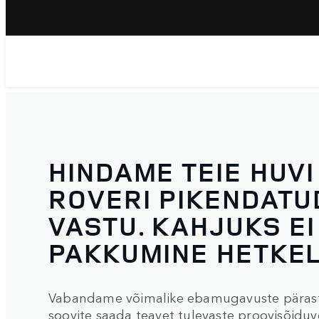
HINDAME TEIE HUVI
ROVERI PIKENDATU
VASTU. KAHJUKS EI
PAKKUMINE HETKEL
Vabandame võimalike ebamugavuste pärast 
soovite saada teavet tulevaste proovisõiduvõ