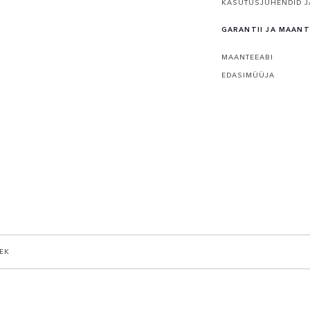
KASUTUSJUHENDID J
GARANTII JA MAANT
MAANTEEABI
EDASIMÜÜJA
EK