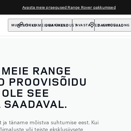
Avasta meie praegused Range Rover pakkumised
VÕTKE MEIEGA ÜHENDUST
EDASIMÜÜJAD
MUDELIVALIK
OMANIKELE
AVASTA
E-AUTOSALONG
 MEIE RANGE
D PROOVISÕIDU
 OLE SEE
 SAADAVAL.
ja täname mõistva suhtumise eest. Kui
imaluste või teiste eksklusiivsete