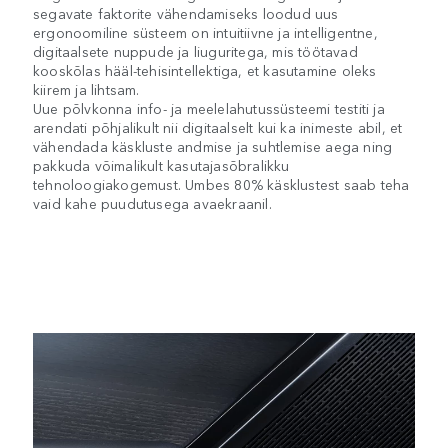
segavate faktorite vähendamiseks loodud uus
ergonoomiline süsteem on intuitiivne ja intelligentne,
digitaalsete nuppude ja liuguritega, mis töötavad
kooskõlas hääl-tehisintellektiga, et kasutamine oleks
kiirem ja lihtsam.
Uue põlvkonna info- ja meelelahutussüsteemi testiti ja
arendati põhjalikult nii digitaalselt kui ka inimeste abil, et
vähendada käskluste andmise ja suhtlemise aega ning
pakkuda võimalikult kasutajasõbralikku
tehnoloogiakogemust. Umbes 80% käsklustest saab teha
vaid kahe puudutusega avaekraanil.