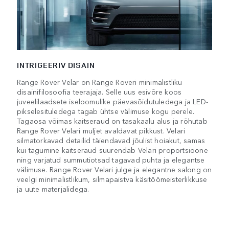
INTRIGEERIV DISAIN
Range Rover Velar on Range Roveri minimalistliku
disainifilosoofia teerajaja. Selle uus esivõre koos
juveelilaadsete iseloomulike päevasõidutuledega ja LED-
pikselesituledega tagab ühtse välimuse kogu perele.
Tagaosa võimas kaitseraud on tasakaalu alus ja rõhutab
Range Rover Velari muljet avaldavat pikkust. Velari
silmatorkavad detailid täiendavad jõulist hoiakut, samas
kui tagumine kaitseraud suurendab Velari proportsioone
ning varjatud summutiotsad tagavad puhta ja elegantse
välimuse. Range Rover Velari julge ja elegantne salong on
veelgi minimalistlikum, silmapaistva käsitöömeisterlikkuse
ja uute materjalidega.