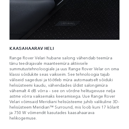
KAASAHAARAV HELI
Range Rover Velari hubane salong vähendab teemüra
tänu teedrajavale maanteemüra aktiivsele
summutustehnoloogiale ja uus Range Rover Velar on oma
klassi sõidukite seas vaikseim. See tehnoloogia tajub
väliseid sagedusi ja töötleb müra automaatselt sõiduki
helisüsteemi kaudu, vähendades üldist salongimüra
vähemalt 4 dB võrra – see on võrdne helitugevuse nelja
astme võrra vaiksemaks keeramisega. Uue Range Rover
Velari võimsaid Meridiani helisüsteeme juhib valikuline 3D-
helisüsteem Meridian™ Surround, mis loob kuni 17 kõlarit
ja 750 W võimendit kasutades kaasahaarava
helikogemuse.