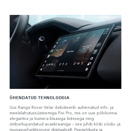
ÜHENDATUD TEHNOLOOGIA
Uus Range Rover Velar debüteerib auhinnatud info- ja
meelelahutussüsteemiga Pivi Pro, mis on uue põlvkonna
elegantse ja kumera klaasiga liidesega ning
ümberkujundatud avaekraaniga – see juhib kõiki sõidu- ja
mugavusfunktsioone digitaalselt. Peegelduste ja