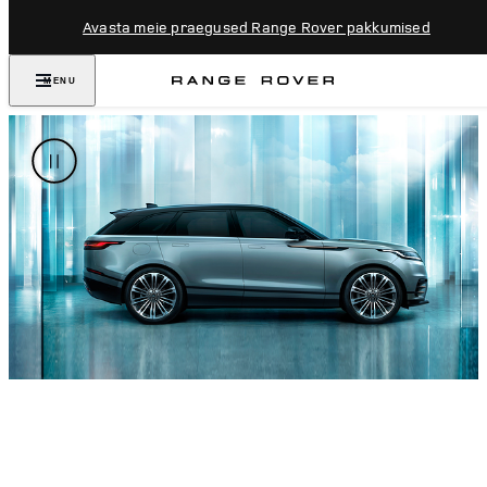
Avasta meie praegused Range Rover pakkumised
MENU