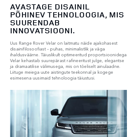
AVASTAGE DISAINIL
PÕHINEV TEHNOLOOGIA, MIS
SUURENDAB
INNOVATSIOONI.
Uus Range Rover Velar on laitmatu näide ajakohasest
disainifilosoofiast – puhas, minimalistlik ja väga
ihaldusväärne. Täiuslikult optimeeritud proportsioonidega
Velar kehastab suurepärast rafineeritust julge, elegantse
ja dramaatilise välimusega, mis on tõeliselt ainulaadne.
Liituge meiega uute aistingute teekonnal ja kogege
esimesena uusimaid tehnoloogia täiustusi.