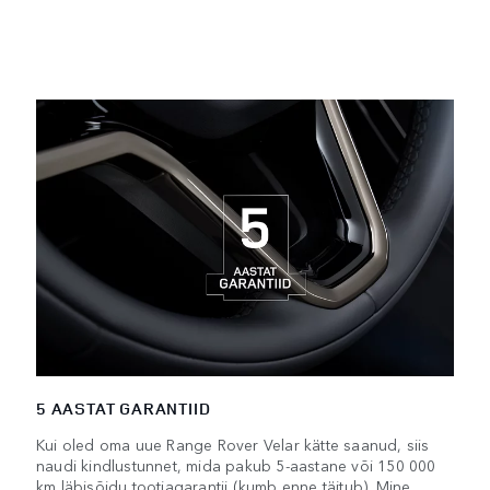
5 AASTAT GARANTIID
Kui oled oma uue Range Rover Velar kätte saanud, siis
naudi kindlustunnet, mida pakub 5-aastane või 150 000
km läbisõidu tootjagarantii (kumb enne täitub). Mine