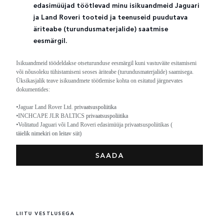
edasimüüjad töötlevad minu isikuandmeid Jaguari
ja Land Roveri tooteid ja teenuseid puudutava
äriteabe (turundusmaterjalide) saatmise
eesmärgil.
Isikuandmeid töödeldakse otseturunduse eesmärgil kuni vastuväite esitamiseni
või nõusoleku tühistamiseni seoses äriteabe (turundusmaterjalide) saamisega.
Üksikasjalik teave isikuandmete töötlemise kohta on esitatud järgnevates
dokumentides:
•Jaguar Land Rover Ltd.
privaatsuspoliitika
•INCHCAPE JLR BALTICS
privaatsuspoliitika
•Volitatud Jaguari või Land Roveri edasimüüja privaatsuspoliitikas (
täielik nimekiri on leitav siit)
LIITU VESTLUSEGA