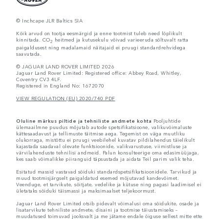
© Inchcape JLR Baltics SIA
Kõik arvud on tootja eesmärgid ja enne tootmist tuleb need lõplikult
kinnitada. CO
heitmed ja kutusekulu võivad varieeruda sõltuvalt ratta
2
paigaldusest ning madalamaid näitajaid ei pruugi standardrehvidega
saavutada.
© JAGUAR LAND ROVER LIMITED 2026
Jaguar Land Rover Limited: Registered office: Abbey Road, Whitley,
Coventry CV3 4LF.
Registered in England No: 1672070
VIEW REGULATION (EU) 2020/740 PDF
Oluline märkus piltide ja tehniliste andmete kohta
Pooljuhtide
ülemaailmne puudus mõjutab autode spetsifikatsioone, valikuvõimaluste
kättesaadavust ja tellimuste täitmise aega. Tegemist on väga muutliku
olukorraga, mistõttu ei pruugi veebilehel kuvatav pildilahendus täielikult
kajastada saadaval olevate funktsioonide, valikvarustuse, viimistluse ja
värvilahenduste tehnilisi andmeid. Palun konsulteerige oma edasimüüjaga,
kes saab võimalikke piiranguid täpsustada ja aidata Teil parim valik teha.
Esitatud massid vastavad sõiduki standardspetsifikatsioonidele. Tarvikud ja
muud tootmisjärgselt paigaldatud esemed mõjutavad kandevõimet.
Veenduge, et tarvikute, sõitjate, vedelike ja kütuse ning pagasi laadimisel ei
ületataks sõiduki täismassi ja maksimaalset teljekoormust.
Jaguar Land Rover Limited otsib pidevalt võimalusi oma sõidukite, osade ja
lisatarvikute tehniliste andmete, disaini ja tootmise täiustamiseks –
muudatused toimuvad jooksvalt ja me jätame endale õiguse sellest mitte ette