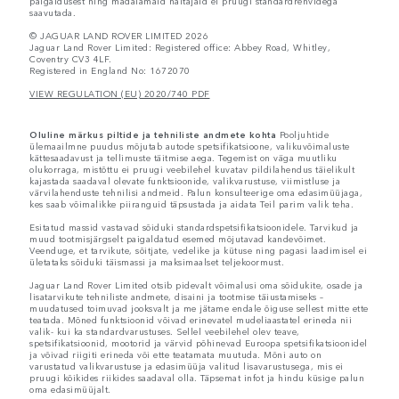
paigaldusest ning madalamaid näitajaid ei pruugi standardrehvidega
saavutada.
© JAGUAR LAND ROVER LIMITED 2026
Jaguar Land Rover Limited: Registered office: Abbey Road, Whitley,
Coventry CV3 4LF.
Registered in England No: 1672070
VIEW REGULATION (EU) 2020/740 PDF
Oluline märkus piltide ja tehniliste andmete kohta
Pooljuhtide
ülemaailmne puudus mõjutab autode spetsifikatsioone, valikuvõimaluste
kättesaadavust ja tellimuste täitmise aega. Tegemist on väga muutliku
olukorraga, mistõttu ei pruugi veebilehel kuvatav pildilahendus täielikult
kajastada saadaval olevate funktsioonide, valikvarustuse, viimistluse ja
värvilahenduste tehnilisi andmeid. Palun konsulteerige oma edasimüüjaga,
kes saab võimalikke piiranguid täpsustada ja aidata Teil parim valik teha.
Esitatud massid vastavad sõiduki standardspetsifikatsioonidele. Tarvikud ja
muud tootmisjärgselt paigaldatud esemed mõjutavad kandevõimet.
Veenduge, et tarvikute, sõitjate, vedelike ja kütuse ning pagasi laadimisel ei
ületataks sõiduki täismassi ja maksimaalset teljekoormust.
Jaguar Land Rover Limited otsib pidevalt võimalusi oma sõidukite, osade ja
lisatarvikute tehniliste andmete, disaini ja tootmise täiustamiseks –
muudatused toimuvad jooksvalt ja me jätame endale õiguse sellest mitte ette
teatada. Mõned funktsioonid võivad erinevatel mudeliaastatel erineda nii
valik- kui ka standardvarustuses. Sellel veebilehel olev teave,
spetsifikatsioonid, mootorid ja värvid põhinevad Euroopa spetsifikatsioonidel
ja võivad riigiti erineda või ette teatamata muutuda. Mõni auto on
varustatud valikvarustuse ja edasimüüja valitud lisavarustusega, mis ei
pruugi kõikides riikides saadaval olla. Täpsemat infot ja hindu küsige palun
oma edasimüüjalt.