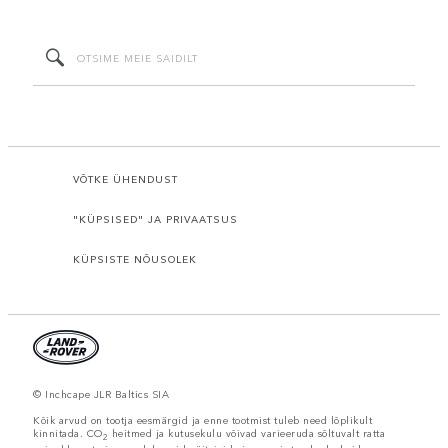
VÕTKE ÜHENDUST
"KÜPSISED" JA PRIVAATSUS
KÜPSISTE NÕUSOLEK
© Inchcape JLR Baltics SIA
Kõik arvud on tootja eesmärgid ja enne tootmist tuleb need lõplikult
kinnitada. CO
heitmed ja kutusekulu võivad varieeruda sõltuvalt ratta
2