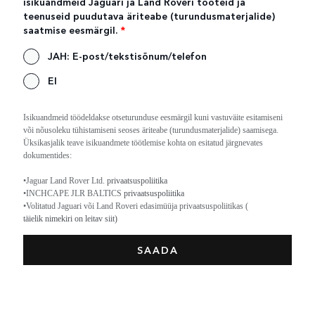
isikuandmeid Jaguari ja Land Roveri tooteid ja
teenuseid puudutava äriteabe (turundusmaterjalide)
saatmise eesmärgil.
*
JAH: E-post/tekstisõnum/telefon
EI
Isikuandmeid töödeldakse otseturunduse eesmärgil kuni vastuväite esitamiseni
või nõusoleku tühistamiseni seoses äriteabe (turundusmaterjalide) saamisega.
Üksikasjalik teave isikuandmete töötlemise kohta on esitatud järgnevates
dokumentides:
•Jaguar Land Rover Ltd.
privaatsuspoliitika
•INCHCAPE JLR BALTICS
privaatsuspoliitika
•Volitatud Jaguari või Land Roveri edasimüüja privaatsuspoliitikas (
täielik nimekiri on leitav siit)