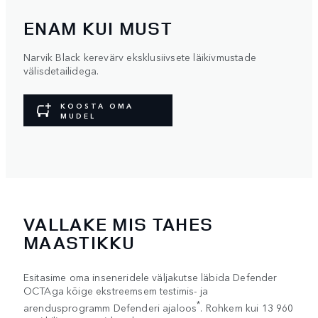
ENAM KUI MUST
Narvik Black kerevärv eksklusiivsete läikivmustade
välisdetailidega.
KOOSTA OMA
MUDEL
VALLAKE MIS TAHES
MAASTIKKU
Esitasime oma inseneridele väljakutse läbida Defender
OCTAga kõige ekstreemsem testimis- ja
*
arendusprogramm Defenderi ajaloos
. Rohkem kui 13 960