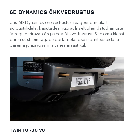
6D DYNAMICS ÕHKVEDRUSTUS
Uus 6D Dynamics õhkvedrustus reageerib nutikalt
sõidustiilidele, kasutades hüdrauliliselt ühendatud amorte
ja reguleeritava kõrgusega õhkvedrustust. See oma klassi
parim süsteem tagab sportautolaadse maanteesõidu ja
parema juhitavuse mis tahes maastikul.
TWIN TURBO V8