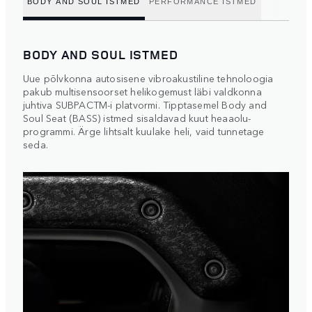
BODY AND SOUL ISTMED
PERFORMANCE ISTMED
BODY AND SOUL ISTMED
Uue põlvkonna autosisene vibroakustiline tehnoloogia
pakub multisensoorset helikogemust läbi valdkonna
juhtiva SUBPACTM-i platvormi. Tipptasemel Body and
Soul Seat (BASS) istmed sisaldavad kuut heaaolu-
programmi. Ärge lihtsalt kuulake heli, vaid tunnetage
seda.