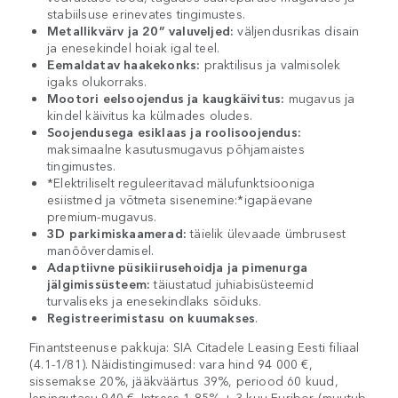
stabiilsuse erinevates tingimustes.
Metallikvärv ja 20” valuveljed:
väljendusrikas disain
ja enesekindel hoiak igal teel.
Eemaldatav haakekonks:
praktilisus ja valmisolek
igaks olukorraks.
Mootori eelsoojendus ja kaugkäivitus:
mugavus ja
kindel käivitus ka külmades oludes.
Soojendusega esiklaas ja roolisoojendus:
maksimaalne kasutusmugavus põhjamaistes
tingimustes.
*Elektriliselt reguleeritavad mälufunktsiooniga
esiistmed ja võtmeta sisenemine:*igapäevane
premium-mugavus.
3D parkimiskaamerad:
täielik ülevaade ümbrusest
manööverdamisel.
Adaptiivne püsikiirusehoidja ja pimenurga
jälgimissüsteem:
täiustatud juhiabisüsteemid
turvaliseks ja enesekindlaks sõiduks.
Registreerimistasu on kuumakses
.
Finantsteenuse pakkuja: SIA Citadele Leasing Eesti filiaal
(4.1-1/81). Näidistingimused: vara hind 94 000 €,
sissemakse 20%, jääkväärtus 39%, periood 60 kuud,
lepingutasu 940 €. Intress 1,85% + 3 kuu Euribor (muutub