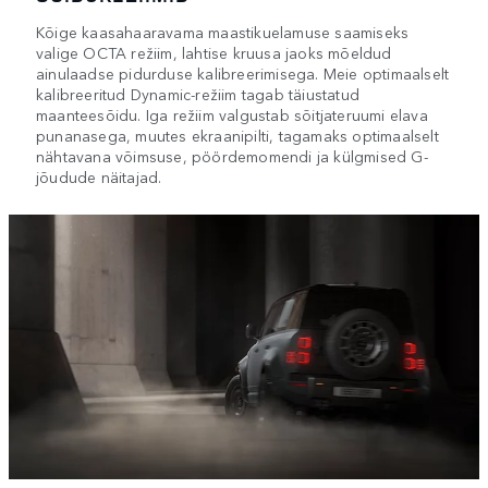
Kõige kaasahaaravama maastikuelamuse saamiseks
valige OCTA režiim, lahtise kruusa jaoks mõeldud
ainulaadse pidurduse kalibreerimisega. Meie optimaalselt
kalibreeritud Dynamic-režiim tagab täiustatud
maanteesõidu. Iga režiim valgustab sõitjateruumi elava
punanasega, muutes ekraanipilti, tagamaks optimaalselt
nähtavana võimsuse, pöördemomendi ja külgmised G-
jõudude näitajad.