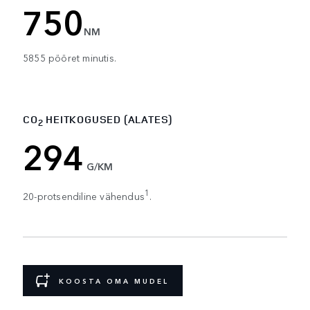
750
NM
5855 pööret minutis.
CO
HEITKOGUSED (ALATES)
2
294
G/KM
1
20-protsendiline vähendus
.
KOOSTA OMA MUDEL