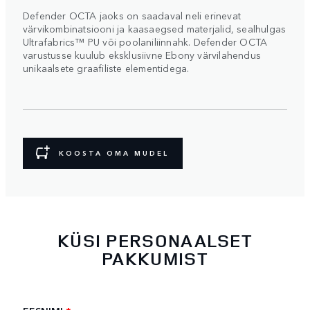
Defender OCTA jaoks on saadaval neli erinevat
värvikombinatsiooni ja kaasaegsed materjalid, sealhulgas
Ultrafabrics™ PU või poolaniliinnahk. Defender OCTA
varustusse kuulub eksklusiivne Ebony värvilahendus
unikaalsete graafiliste elementidega.
KOOSTA OMA MUDEL
KÜSI PERSONAALSET
PAKKUMIST