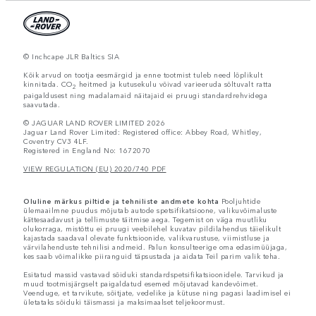
© Inchcape JLR Baltics SIA
Kõik arvud on tootja eesmärgid ja enne tootmist tuleb need lõplikult
kinnitada. CO
heitmed ja kutusekulu võivad varieeruda sõltuvalt ratta
2
paigaldusest ning madalamaid näitajaid ei pruugi standardrehvidega
saavutada.
© JAGUAR LAND ROVER LIMITED 2026
Jaguar Land Rover Limited: Registered office: Abbey Road, Whitley,
Coventry CV3 4LF.
Registered in England No: 1672070
VIEW REGULATION (EU) 2020/740 PDF
Oluline märkus piltide ja tehniliste andmete kohta
Pooljuhtide
ülemaailmne puudus mõjutab autode spetsifikatsioone, valikuvõimaluste
kättesaadavust ja tellimuste täitmise aega. Tegemist on väga muutliku
olukorraga, mistõttu ei pruugi veebilehel kuvatav pildilahendus täielikult
kajastada saadaval olevate funktsioonide, valikvarustuse, viimistluse ja
värvilahenduste tehnilisi andmeid. Palun konsulteerige oma edasimüüjaga,
kes saab võimalikke piiranguid täpsustada ja aidata Teil parim valik teha.
Esitatud massid vastavad sõiduki standardspetsifikatsioonidele. Tarvikud ja
muud tootmisjärgselt paigaldatud esemed mõjutavad kandevõimet.
Veenduge, et tarvikute, sõitjate, vedelike ja kütuse ning pagasi laadimisel ei
ületataks sõiduki täismassi ja maksimaalset teljekoormust.