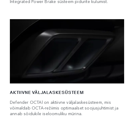
Integrated Power Brake süsteem pidurite kulumist.
AKTIIVNE VÄLJALASKESÜSTEEM
Defender OCTAl on aktiivne väljalaskesüsteem, mis
võimaldab OCTA-režiimis optimaalset soojusjuhtimist ja
annab sõidukile iseloomuliku mürina.