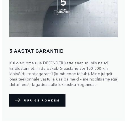
5 AASTAT GARANTIID
Kui oled oma uue DEFENDER kätte saanud, siis naudi
kindlustunnet, mida pakub 5-aastane või 150 000 km
läbisõidu tootjagarantii (kumb enne täitub). Mine julgelt
oma teekonnale vastu ja usalda meid – me hoolitseme iga
detaili eest, tagades sulle luksusliku kogemuse.
UURIGE ROHKEM