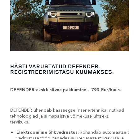
HÄSTI VARUSTATUD DEFENDER.
REGISTREERIMISTASU KUUMAKSES.
DEFENDER eksklusiivne pakkumine – 793 Eur/kuus.
DEFENDER ühendab kaasaegse insenertehnika, nutikad
tehnoloogiad ja silmapaistva võimekuse ühtseks
tervikuks.
Elektrooniline õhkvedrustus:
kohandab automaatselt
vedrustuse tööd, tagades suurepärase mugavuse ja