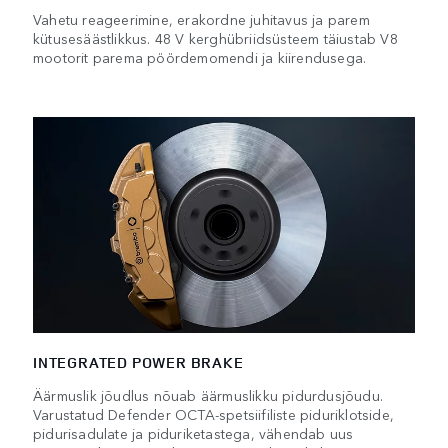
Vahetu reageerimine, erakordne juhitavus ja parem
kütusesäästlikkus. 48 V kerghübriidsüsteem täiustab V8
mootorit parema pöördemomendi ja kiirendusega.
INTEGRATED POWER BRAKE
Äärmuslik jõudlus nõuab äärmuslikku pidurdusjõudu.
Varustatud Defender OCTA-spetsiifiliste piduriklotside,
pidurisadulate ja piduriketastega, vähendab uus