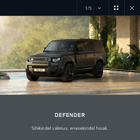
1/5
Avasta meie praegused Defender pakkumised
MENU
LIITU VESTLUSEGA
DEFENDER
Sihikindel välimus, enesekindel hoiak.