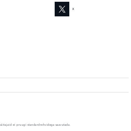
X
näitajaid ei pruugi standardrehvidega saavutada.