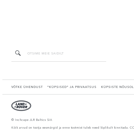
VÕTKE ÜHENDUST
"KÜPSISED" JA PRIVAATSUS
KÜPSISTE NÕUSOL
© Inchcape JLR Baltics SIA
Kõik arvud on tootja eesmärgid ja enne tootmist tuleb need lõplikult kinnitada. C