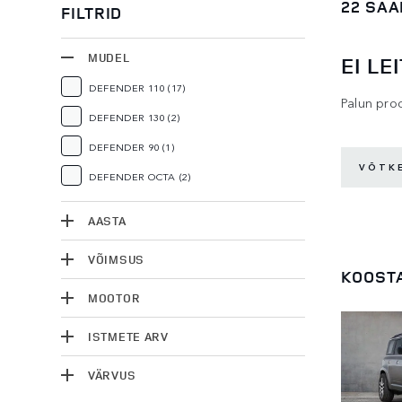
22 SAA
FILTRID
MUDEL
EI LE
DEFENDER 110
(17)
Palun pro
DEFENDER 130
(2)
DEFENDER 90
(1)
VÕTK
DEFENDER OCTA
(2)
AASTA
VÕIMSUS
KOOST
MOOTOR
ISTMETE ARV
VÄRVUS