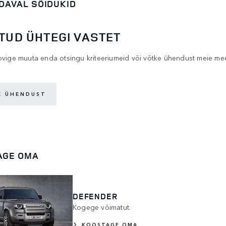
DAVAL SÕIDUKID
ITUD ÜHTEGI VASTET
ovige muuta enda otsingu kriteeriumeid või võtke ühendust meie mee
E ÜHENDUST
AGE OMA
DEFENDER
Kogege võimatut.
KOOSTAGE OMA