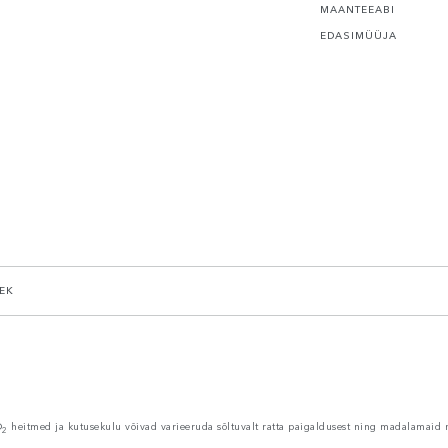
MAANTEEABI
EDASIMÜÜJA
EK
O
heitmed ja kutusekulu võivad varieeruda sõltuvalt ratta paigaldusest ning madalamaid 
2