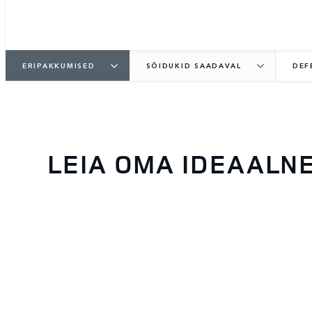
ERIPAKKUMISED
SÕIDUKID SAADAVAL
DEF
LEIA OMA IDEAALN