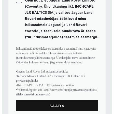
(Coventry, Ühendkuningriik), INCHCAPE
JLR BALTICS SIA ja valitud Jaguar Land
Roveri edasimüüjad töötlevad minu
isikuandmeid Jaguari ja Land Roveri
tooteid ja teenuseid puudutava äriteabe
(turundusmaterjalide) saatmise eesmärgil.
Isikuandmeid töödeldakse otseturunduse eesmärgil kuni vastuväite
esitamiseni või nõusoleku tühistamiseni seoses äriteabe
(turundusmaterjalide) saamisega. Üksikasjalik teave isikuandmete
töötlemise kohta on esitatud järgnevates dokumentides:
•Jaguar Land Rover Ltd.
privaatsuspoliitika
•Inchape Motors Finland OY / Inchcape JLR Finland OY
privaatsuspoliitika
•INCHCAPE JLR BALTICS
privaatsuspoliitika
•Volitatud Jaguari või Land Roveri edasimüüja privaatsuspoliitikas (
täielik nimekiri on leitav siit)