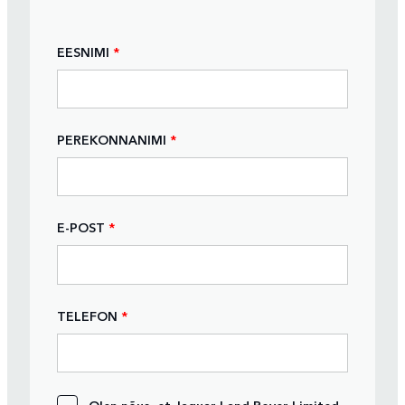
EESNIMI
*
PEREKONNANIMI
*
E-POST
*
TELEFON
*
Olen nõus, et Jaguar Land Rover Limited