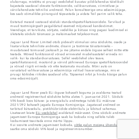
olukorraga, mistõttu ei pruugi veebilehel kuvatav pildilahendus täielikult
kajastada saadaval olevate funktsioonide, valikvarustuse, viimistluse ja
värvilahenduste tehnilisi andmeid. Palun konsulteerige oma edasimüüjaga,
kes saab võimalikke piiranguid täpsustada ja aidata Teil parim valik teha.
Esitatud massid vastavad sõiduki standardspetsifikatsioonidele. Tarvikud ja
muud tootmisjärgselt paigaldatud esemed mõjutavad kandevõimet.
Veenduge, et tarvikute, sõitjate, vedelike ja kütuse ning pagasi laadimisel ei
ületataks sõiduki täismassi ja maksimaalset teljekoormust.
Jaguar Land Rover Limited otsib pidevalt võimalusi oma sõidukite, osade ja
lisatarvikute tehniliste andmete, disaini ja tootmise täiustamiseks –
muudatused toimuvad jooksvalt ja me jätame endale õiguse sellest mitte ette
teatada. Mõned funktsioonid võivad erinevatel mudeliaastatel erineda nii
valik- kui ka standardvarustuses. Sellel veebilehel olev teave,
spetsifikatsioonid, mootorid ja värvid põhinevad Euroopa spetsifikatsioonidel
ja võivad riigiti erineda või ette teatamata muutuda. Mõni auto on
varustatud valikvarustuse ja edasimüüja valitud lisavarustusega, mis ei
pruugi kõikides riikides saadaval olla. Täpsemat infot ja hindu küsige palun
oma edasimüüjalt.
Jaguar Land Rover peab ELi õiguse kohaselt koguma ja avaldama teatud
andmeid registreeritud sõidukite kohta alates 1. jaanuarist 2021. Sõiduki
VIN-koodi koos kütuse- ja energiakulu andmetega tuleb ELi määruse
2021/392 kohaselt jagada Euroopa Komisjoniga. Jagatavad andmed on
tarbitud kütusekulu, pistikhübriidide elektrikulu ja läbitud vahemaa.
Lisateavet leiate
ELi veebilehel
avaldatud määrusest. Oma sõiduki andmete
jagamisest Euroopa Komisjoniga saab ka loobuda ning selleks tuleb
loobumisest teavitada enne märtsi lõppu.
Kui soovite andmete jagamisest loobuda,
võtke palun meiega ühendust
ning
saatke oma sõiduki VIN-kood ja registreerimisnumber.