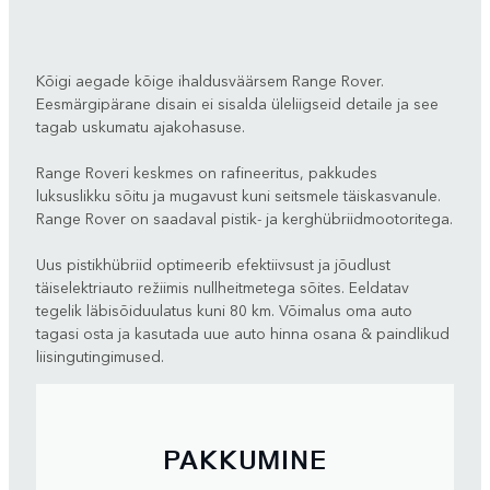
Kõigi aegade kõige ihaldusväärsem Range Rover.
Eesmärgipärane disain ei sisalda üleliigseid detaile ja see
tagab uskumatu ajakohasuse.
Range Roveri keskmes on rafineeritus, pakkudes
luksuslikku sõitu ja mugavust kuni seitsmele täiskasvanule.
Range Rover on saadaval pistik- ja kerghübriidmootoritega.
Uus pistikhübriid optimeerib efektiivsust ja jõudlust
täiselektriauto režiimis nullheitmetega sõites. Eeldatav
tegelik läbisõiduulatus kuni 80 km. Võimalus oma auto
tagasi osta ja kasutada uue auto hinna osana & paindlikud
liisingutingimused.
PAKKUMINE