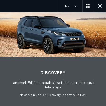
1/9
Avasta meie praegused Discovery pakkumised
MENU
LIITU VESTLUSEGA
DISCOVERY
Landmark Edition paistab silma julgete ja rafineeritud
detailidega.
Näidatud mudel on Discovery Landmark Edition.